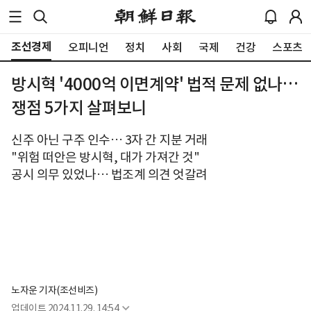
조선경제
오피니언
정치
사회
국제
건강
스포츠
방시혁 '4000억 이면계약' 법적 문제 없나…
쟁점 5가지 살펴보니
신주 아닌 구주 인수… 3자 간 지분 거래
"위험 떠안은 방시혁, 대가 가져간 것"
공시 의무 있었나… 법조계 의견 엇갈려
노자운 기자(조선비즈)
업데이트
2024.11.29. 14:54