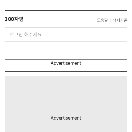
100자평
도움말
삭제기준