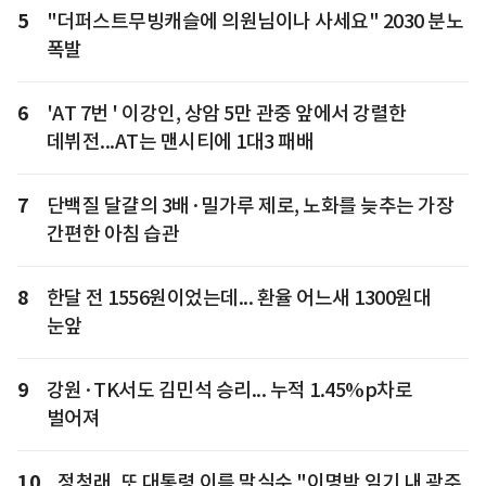
5
"더퍼스트무빙캐슬에 의원님이나 사세요" 2030 분노
폭발
6
'AT 7번 ' 이강인, 상암 5만 관중 앞에서 강렬한
데뷔전...AT는 맨시티에 1대3 패배
7
단백질 달걀의 3배·밀가루 제로, 노화를 늦추는 가장
간편한 아침 습관
8
한달 전 1556원이었는데... 환율 어느새 1300원대
눈앞
9
강원·TK서도 김민석 승리... 누적 1.45%p차로
벌어져
10
정청래, 또 대통령 이름 말실수 "이명박 임기 내 광주