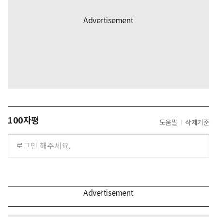
100자평
도움말
삭제기준