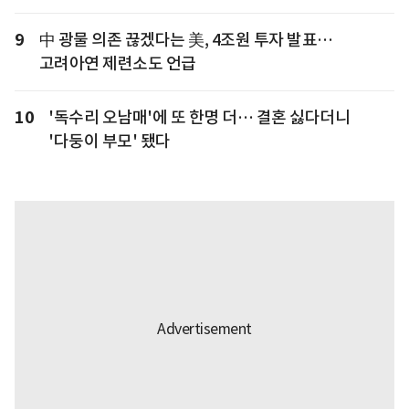
9
中 광물 의존 끊겠다는 美, 4조원 투자 발표…
고려아연 제련소도 언급
10
'독수리 오남매'에 또 한명 더… 결혼 싫다더니
'다둥이 부모' 됐다