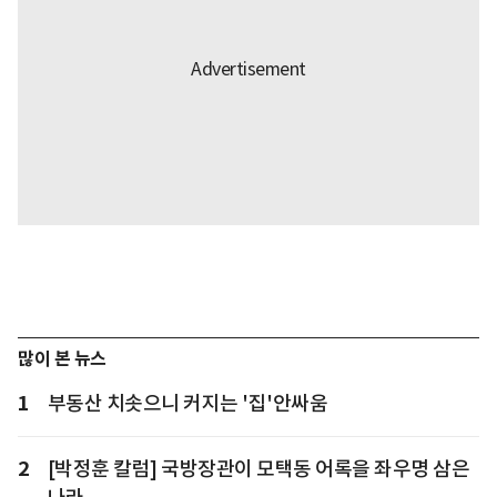
많이 본 뉴스
1
부동산 치솟으니 커지는 '집'안싸움
2
[박정훈 칼럼] 국방장관이 모택동 어록을 좌우명 삼은