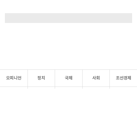
오피니언
정치
국제
사회
조선경제
문화·
조선
스포츠
건강
조선몰
연예
리더스
조선일보 공식 SNS