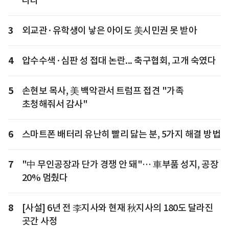
나라
3
외교관·유학생이 낳은 아이도 美시민권 못 받아
4
압수수색·심판 성 접대 논란... 축구협회, 고개 숙였다
5
손현보 목사, 美 백악관서 트럼프 접견 "가족
초청해줘서 감사"
6
스마트폰 배터리 유난히 빨리 닳는 분, 5가지 해결 방법
7
"中 무인공장과 단가 경쟁 안 돼"… 車부품 성지, 공장
20% 멈췄다
8
[사설] 6년 전 李지사와 현재 秋지사의 180도 달라진
곳간 사정