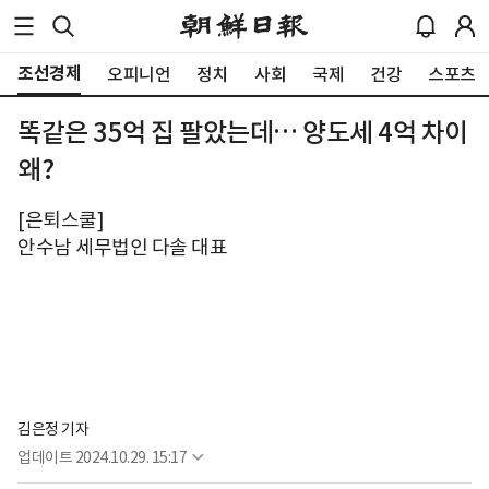
조선경제
오피니언
정치
사회
국제
건강
스포츠
똑같은 35억 집 팔았는데… 양도세 4억 차이
왜?
[은퇴스쿨]
안수남 세무법인 다솔 대표
김은정 기자
업데이트
2024.10.29. 15:17