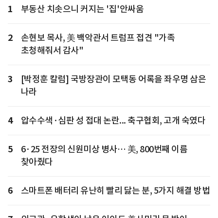
1
부동산 치솟으니 커지는 '집'안싸움
2
손현보 목사, 美 백악관서 트럼프 접견 "가족
초청해줘서 감사"
3
[박정훈 칼럼] 국방장관이 모택동 어록을 좌우명 삼은
나라
4
압수수색·심판 성 접대 논란... 축구협회, 고개 숙였다
5
6·25 전장의 신원미상 병사… 美, 800번째 이름
찾아줬다
6
스마트폰 배터리 유난히 빨리 닳는 분, 5가지 해결 방법