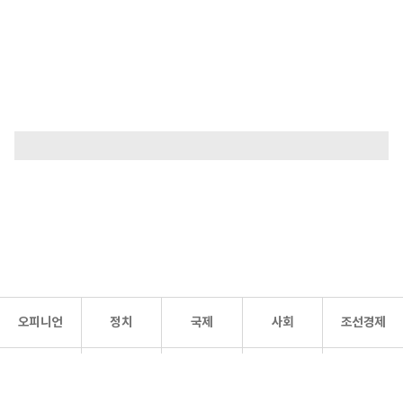
오피니언
정치
국제
사회
조선경제
문화·
조선
스포츠
건강
조선몰
연예
리더스