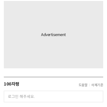
100자평
도움말
삭제기준