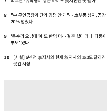
7
외교관·유학생이 낳은 아이도 美시민권 못 받아
8
"中 무인공장과 단가 경쟁 안 돼"… 車부품 성지, 공장
20% 멈췄다
9
'독수리 오남매'에 또 한명 더… 결혼 싫다더니 '다둥이
부모' 됐다
10
[사설] 6년 전 李지사와 현재 秋지사의 180도 달라진
곳간 사정