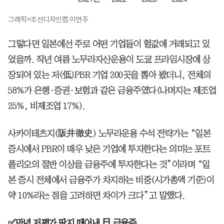
그래픽=조선디자인랩 이연주
그렇다면 일본에선 주로 어떤 기업들이 헐값에 거래되고 있
었을까. 작년 여름 노무라자산운용이 도쿄 프라임시장에 상
장되어 있는 저(低)PBR 기업 200곳을 뽑아 봤더니, 전체의
58%가 은행·증권·보험과 같은 금융주였다(나머지는 제조업
25%, 비제조업 17%).
사카이테츠지(阪井徹史) 노무라운용 수석 전략가는 “일본
증시에서 PBR이 매우 낮은 기업에 투자한다는 의미는 포트
폴리오의 절반 이상을 금융주에 투자한다는 것”이라며 “일
본 증시 전체에서 금융주가 차지하는 비중(시가총액 기준)이
약 10%라는 점을 고려하면 차이가 크다”고 말했다.
✅만년 저평가 딱지 떼어낸 日 금융주