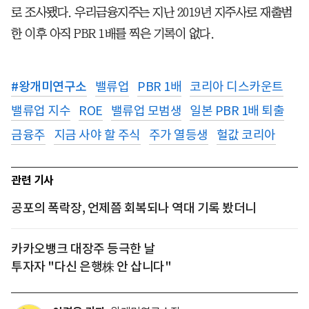
로 조사됐다. 우리금융지주는 지난 2019년 지주사로 재출범
한 이후 아직 PBR 1배를 찍은 기록이 없다.
#
왕개미연구소
밸류업
PBR 1배
코리아 디스카운트
밸류업 지수
ROE
밸류업 모범생
일본 PBR 1배 퇴출
금융주
지금 사야 할 주식
주가 열등생
헐값 코리아
관련 기사
공포의 폭락장, 언제쯤 회복되나 역대 기록 봤더니
카카오뱅크 대장주 등극한 날
투자자 "다신 은행株 안 삽니다"