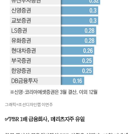
그래픽=조선디자인랩 이연주
✅PBR 1배 금융회사, 메리츠지주 유일