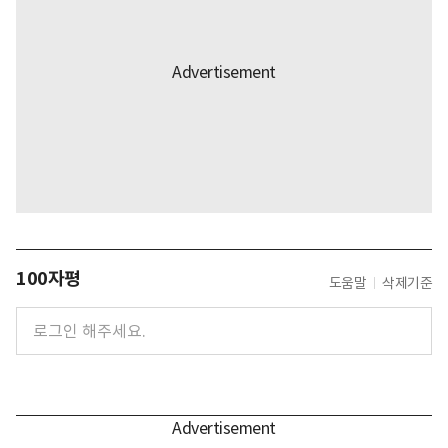
100자평
도움말
삭제기준