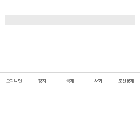
오피니언
정치
국제
사회
조선경제
문화·
조선
스포츠
건강
조선몰
연예
리더스
조선일보 공식 SNS