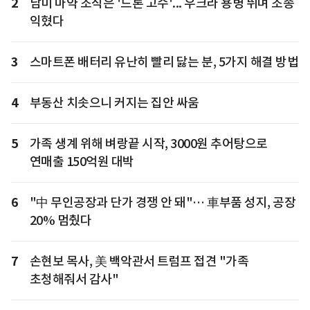
2
남미 마약 조직은 '드론 고수'... 우크라 용병 뛰며 조종
익혔다
3
스마트폰 배터리 유난히 빨리 닳는 분, 5가지 해결 방법
4
부동산 치솟으니 커지는 집안 싸움
5
가족 생계 위해 벼랑끝 시작, 3000원 추어탕으로
연매출 150억원 대박
6
"中 무인공장과 단가 경쟁 안 돼"… 車부품 성지, 공장
20% 멈췄다
7
손현보 목사, 美 백악관서 트럼프 접견 "가족
초청해줘서 감사"