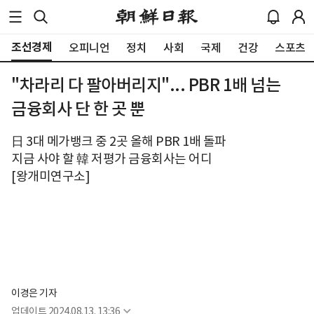
조선경제
오피니언
정치
사회
국제
건강
스포츠
"차라리 다 팔아버리지"... PBR 1배 넘는
금융회사 단 한 곳 뿐
日 3대 메가뱅크 중 2곳 올해 PBR 1배 돌파
지금 사야 할 韓 저평가 금융회사는 어디
[왕개미연구소]
이경은 기자
업데이트
2024.08.13. 13:36