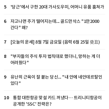
5
'당근'에서 구한 20대 가사도우미, 어머니 유품 훔쳐가
6
자고나면 주가 떨어지는데... 골드만삭스 "1만2000
간다" 왜?
7
[오늘의 운세] 8월 7일 금요일 (음력 6월 25일 癸丑)
8
"부자들의 주식 투자 법칙대로 했더니, 망하는 게 더
어려웠다"
9
유난히 근육이 잘 붙는 당신... "내 안에 네안데르탈인
있다"
10
통합 대한항공 맞설 카드 꺼냈다… 트리니티항공이
공개한 'SSC' 전략은?