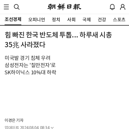
조선경제
오피니언
정치
사회
국제
건강
스포츠
힘 빠진 한국 반도체 투톱... 하루새 시총
35兆 사라졌다
미국발 경기 침체 우려
삼성전자는 '칠만전자'로
SK하이닉스 10%대 하락
이경은 기자
업데이트
2024.08.04. 08:34