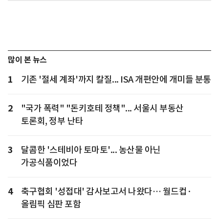
많이 본 뉴스
1
기존 '절세 계좌'까지 칼질... ISA 개편안에 개미들 분통
2
"국가 폭력" "돈키호테 정책"... 서울시 부동산
토론회, 정부 난타
3
달콤한 '스테비아 토마토'... 농산물 아닌
가공식품이었다
4
축구협회 '성접대' 감사보고서 나왔다… 월드컵·
올림픽 심판 포함