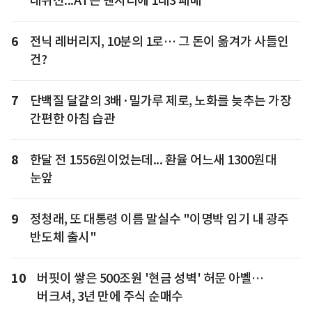
데뷔전...AT는 맨시티에 1대3 패배
6
전닉 레버리지, 10분의 1로… 그 돈이 옮겨가 사들인
건?
7
단백질 달걀의 3배·밀가루 제로, 노화를 늦추는 가장
간편한 아침 습관
8
한달 전 1556원이었는데... 환율 어느새 1300원대
눈앞
9
정청래, 또 대통령 이름 말실수 "이명박 임기 내 광주
반도체 출시"
10
버핏이 쌓은 500조원 '현금 성벽' 허문 아벨…
버크셔, 3년 만에 주식 순매수