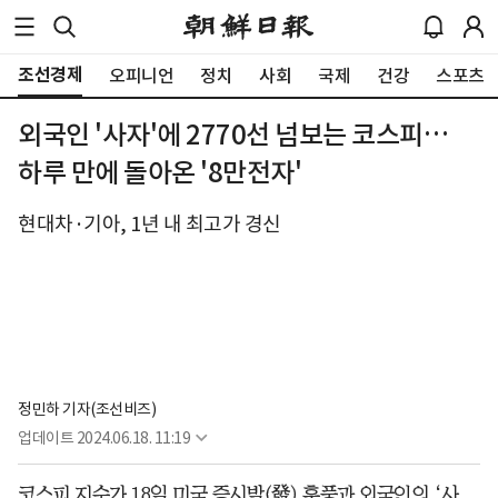
조선경제
오피니언
정치
사회
국제
건강
스포츠
외국인 '사자'에 2770선 넘보는 코스피…
하루 만에 돌아온 '8만전자'
현대차·기아, 1년 내 최고가 경신
정민하 기자(조선비즈)
업데이트
2024.06.18. 11:19
코스피 지수가 18일 미국 증시발(發) 훈풍과 외국인의 ‘사