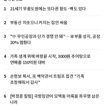
1
21세기 무릉도원에는 또다른 황도·백도 있다
2
부동산 치솟으니 커지는 집안 싸움
3
"中 무인공장과 단가 경쟁 안 돼"… 車부품 성지, 공장
20% 멈췄다
4
가족 생계 위해 벼랑끝 시작, 3000원 추어탕으로
연매출 150억원 대박
5
손현보 목사, 美 백악관서 트럼프 접견 "가족
초청해줘서 감사"
6
[박정훈 칼럼] 국방장관이 모택동 어록을 좌우명 삼은
나라