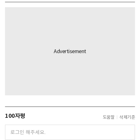
100자평
도움말
삭제기준