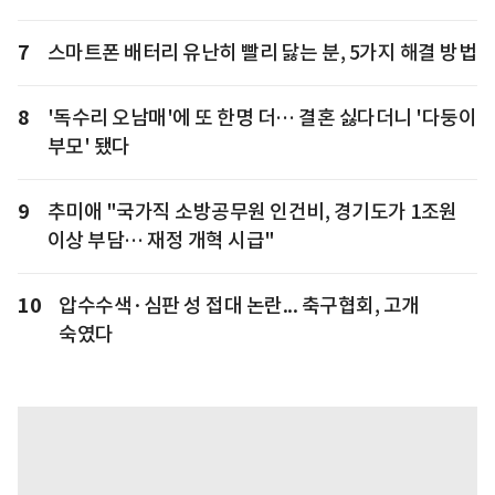
7
스마트폰 배터리 유난히 빨리 닳는 분, 5가지 해결 방법
8
'독수리 오남매'에 또 한명 더… 결혼 싫다더니 '다둥이
부모' 됐다
9
추미애 "국가직 소방공무원 인건비, 경기도가 1조원
이상 부담… 재정 개혁 시급"
10
압수수색·심판 성 접대 논란... 축구협회, 고개
숙였다