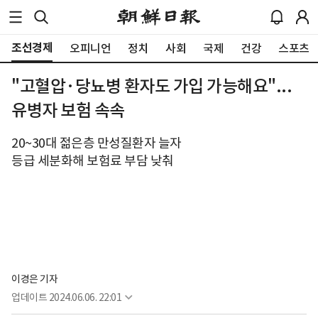
조선경제
오피니언
정치
사회
국제
건강
스포츠
"고혈압·당뇨병 환자도 가입 가능해요"...
유병자 보험 속속
20~30대 젊은층 만성질환자 늘자
등급 세분화해 보험료 부담 낮춰
이경은 기자
업데이트
2024.06.06. 22:01