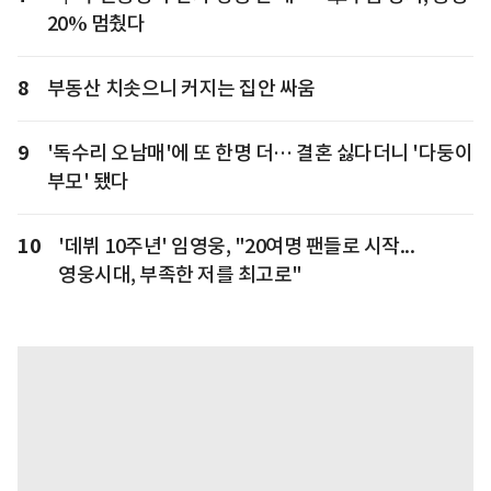
20% 멈췄다
8
부동산 치솟으니 커지는 집안 싸움
9
'독수리 오남매'에 또 한명 더… 결혼 싫다더니 '다둥이
부모' 됐다
10
'데뷔 10주년' 임영웅, "20여명 팬들로 시작...
영웅시대, 부족한 저를 최고로"