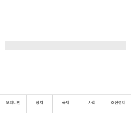
오피니언
정치
국제
사회
조선경제
문화·
조선
스포츠
건강
조선몰
연예
리더스