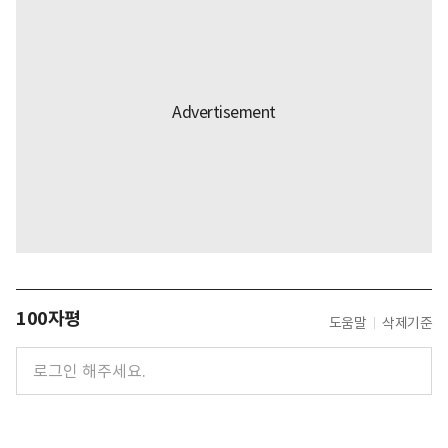
100자평
도움말
삭제기준