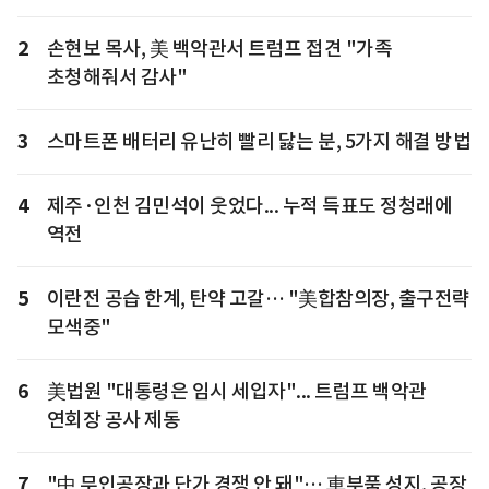
2
손현보 목사, 美 백악관서 트럼프 접견 "가족
초청해줘서 감사"
3
스마트폰 배터리 유난히 빨리 닳는 분, 5가지 해결 방법
4
제주·인천 김민석이 웃었다... 누적 득표도 정청래에
역전
5
이란전 공습 한계, 탄약 고갈… "美합참의장, 출구전략
모색중"
6
美법원 "대통령은 임시 세입자"... 트럼프 백악관
연회장 공사 제동
7
"中 무인공장과 단가 경쟁 안 돼"… 車부품 성지, 공장