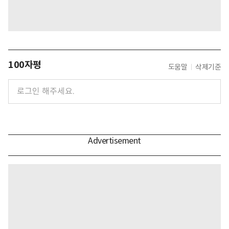
100자평
도움말
삭제기준