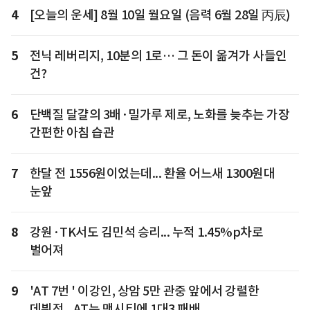
4
[오늘의 운세] 8월 10일 월요일 (음력 6월 28일 丙辰)
5
전닉 레버리지, 10분의 1로… 그 돈이 옮겨가 사들인
건?
6
단백질 달걀의 3배·밀가루 제로, 노화를 늦추는 가장
간편한 아침 습관
7
한달 전 1556원이었는데... 환율 어느새 1300원대
눈앞
8
강원·TK서도 김민석 승리... 누적 1.45%p차로
벌어져
9
'AT 7번 ' 이강인, 상암 5만 관중 앞에서 강렬한
데뷔전...AT는 맨시티에 1대3 패배