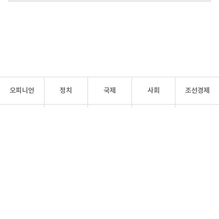
오피니언
정치
국제
사회
조선경제
문화·
조선
스포츠
건강
조선몰
연예
리더스
조선일보 공식 SNS
개인정보처리방침
사이트맵
Copyright 조선일보 All rights reserved. 무단 전재 및 재배포 금지.