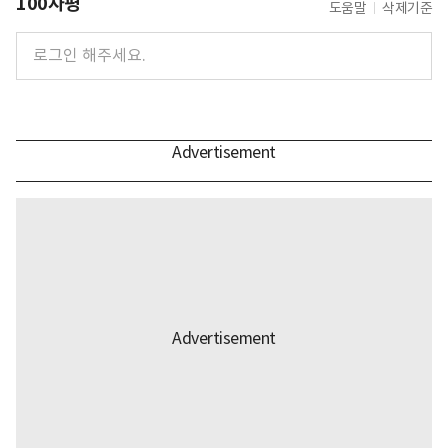
100자평
도움말
삭제기준