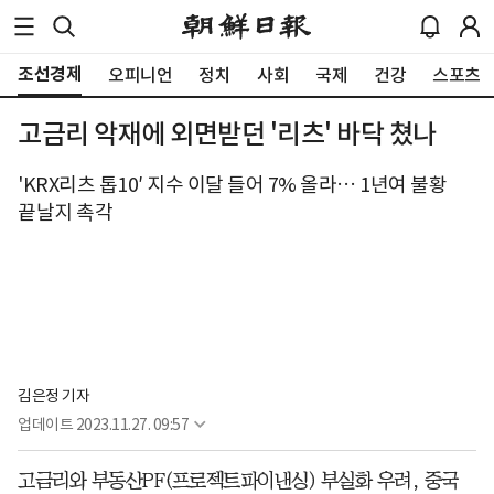
조선경제
오피니언
정치
사회
국제
건강
스포츠
고금리 악재에 외면받던 '리츠' 바닥 쳤나
'KRX리츠 톱10′ 지수 이달 들어 7% 올라… 1년여 불황
끝날지 촉각
김은정 기자
업데이트
2023.11.27. 09:57
고금리와 부동산PF(프로젝트파이낸싱) 부실화 우려, 중국