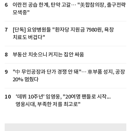
6
이란전 공습 한계, 탄약 고갈… "美합참의장, 출구전략
모색중"
7
[단독] 요양병원들 "환자당 지원금 7980원, 욕창
치료도 버겁다"
8
부동산 치솟으니 커지는 집안 싸움
9
"中 무인공장과 단가 경쟁 안 돼"… 車부품 성지, 공장
20% 멈췄다
10
'데뷔 10주년' 임영웅, "20여명 팬들로 시작...
영웅시대, 부족한 저를 최고로"