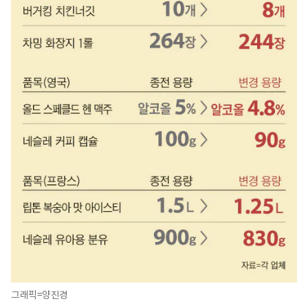
그래픽=양진경