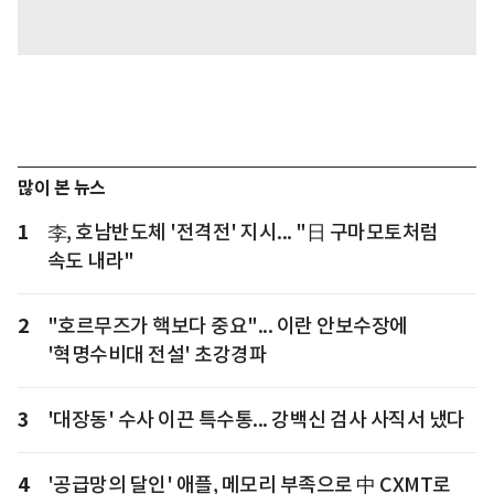
많이 본 뉴스
1
李, 호남반도체 '전격전' 지시... "日 구마모토처럼
속도 내라"
2
"호르무즈가 핵보다 중요"... 이란 안보수장에
'혁명수비대 전설' 초강경파
3
'대장동' 수사 이끈 특수통... 강백신 검사 사직서 냈다
4
'공급망의 달인' 애플, 메모리 부족으로 中 CXMT로