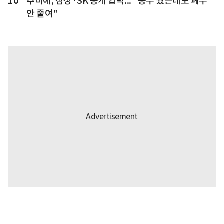
10
추미애, 삼성·SK 공개 압박... "용수 줬는데도 폐수
안 줄여"