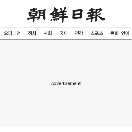
오피니언
정치
사회
국제
건강
스포츠
문화·연예