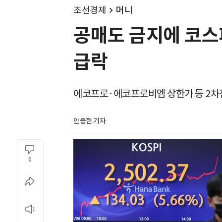
조선경제
머니
공매도 금지에 코스피
급락
에코프로·에코프로비엠 상한가 등 2차
안중현 기자
0