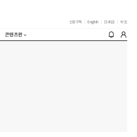
신문구독
|
English
|
日本語
|
中文
콘텐츠판