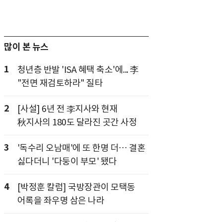
많이 본 뉴스
1
청년층 반발 'ISA 혜택 축소'에... 李
"전면 재검토하라" 질타
2
[사설] 6년 전 李지사와 현재
秋지사의 180도 달라진 곳간 사정
3
'독수리 오남매'에 또 한명 더… 결혼
싫다더니 '다둥이 부모' 됐다
4
[박정훈 칼럼] 국방장관이 모택동
어록을 좌우명 삼은 나라