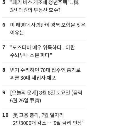
5
"폐기 버스 개조해 청년주택"... 與
3선 의원의 부동산 묘수?
6
미 해병대 사령관이 경북 포항을 찾은
이유는
7
"모즈타바 매우 위독하다... 이란
수뇌부내 소문 파다"
8
변기 수리하던 70대 집주인 흉기로
찌른 30대 세입자 체포
9
[오늘의 운세] 8월 8일 토요일 (음력
6월 26일 甲寅)
10
美 고용 충격, 7월 일자리
2만3000개 감소… '9월 금리 인상'