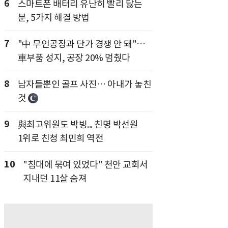
6
스마트폰 배터리 유난히 빨리 닳는
분, 5가지 해결 방법
7
"中 무인공장과 단가 경쟁 안 돼"…
車부품 성지, 공장 20% 멈췄다
8
남자들뿐인 골프 사진… 아내가 놓친
것
9
與최고위원도 박빙... 친명 박선원
1위로 친청 최민희 역전
10
"침대에 묶여 있었다" 천안 교회서
지내던 11살 숨져