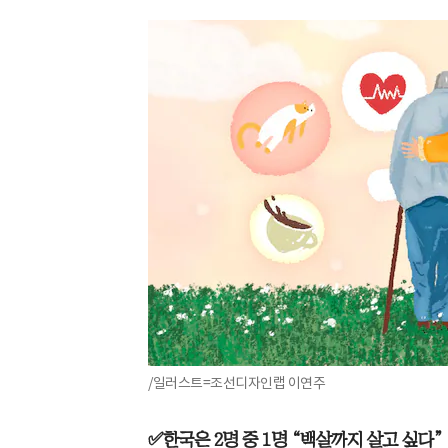
/일러스트=조선디자인랩 이연주
✅한국은
2명 중 1명 “백살까지 살고 싶다”