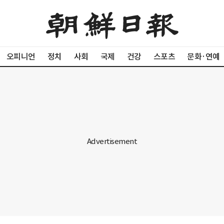
오피니언
정치
사회
국제
건강
스포츠
문화·연예