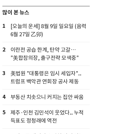
많이 본 뉴스
1
[오늘의 운세] 8월 9일 일요일 (음력
6월 27일 乙卯)
2
이란전 공습 한계, 탄약 고갈…
"美합참의장, 출구전략 모색중"
3
美법원 "대통령은 임시 세입자"...
트럼프 백악관 연회장 공사 제동
4
부동산 치솟으니 커지는 집안 싸움
5
제주·인천 김민석이 웃었다... 누적
득표도 정청래에 역전