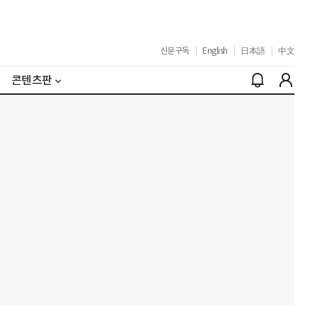
신문구독
|
English
|
日本語
|
中文
콘텐츠판