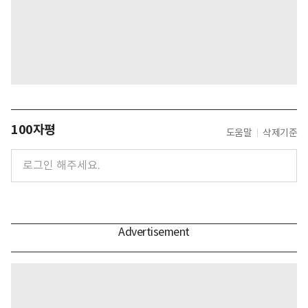
100자평
도움말
삭제기준