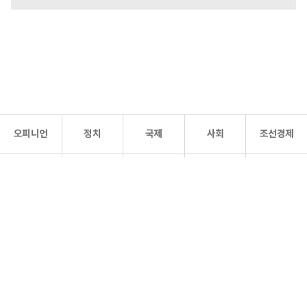
오피니언
정치
국제
사회
조선경제
문화·
조선
스포츠
건강
조선몰
연예
리더스
조선일보 공식 SNS
개인정보처리방침
사이트맵
Copyright 조선일보 All rights reserved. 무단 전재 및 재배포 금지.