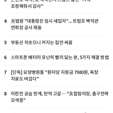
초청해줘서 감사"
4
美법원 "대통령은 임시 세입자"... 트럼프 백악관
연회장 공사 제동
5
부동산 치솟으니 커지는 집안 싸움
6
스마트폰 배터리 유난히 빨리 닳는 분, 5가지 해결 방법
7
[단독] 요양병원들 "환자당 지원금 7980원, 욕창
치료도 버겁다"
8
이란전 공습 한계, 탄약 고갈… "美합참의장, 출구전략
모색중"