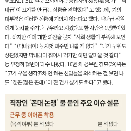
WEEKLY BIZ 설문 조사에서는 응답자의 80%(40명)가 “‘막
내급’이 고기를 안 굽는 상황을 경험했다”고 했는데, 거의
대부분은 이러한 상황에 개의치 않는다고 했다. 막내급 직원
에게 눈치를 주거나 구우라고 시켰다고 한 사람은 1명뿐이었
다. 하지만 이에 대한 의견을 묻자 “사회 생활이 부족해 보인
다” “(막내급이) 눈치껏 해주면 나쁠 게 없다” “내가 구워도
상관없지만 막내급이 집어서 먹기만 하면 얄미울 것 같다”
등 부정적 답변이 다수 나왔다. 10년 차 공무원 김모(39)씨는
“고기 구울 생각조차 안 하는 신입들을 의식하는 걸 보면 나
도 ‘젊꼰(젊은 꼰대)’이 된 건가 싶기도 하다”고 했다.