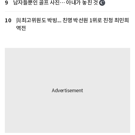
9
남자들뿐인 골프 사진… 아내가 놓친 것
10
與최고위원도 박빙... 친명 박선원 1위로 친청 최민희
역전