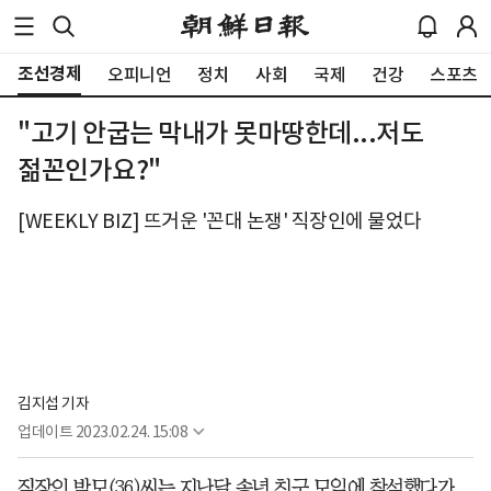
조선경제
오피니언
정치
사회
국제
건강
스포츠
"고기 안굽는 막내가 못마땅한데...저도
젊꼰인가요?"
[WEEKLY BIZ] 뜨거운 '꼰대 논쟁' 직장인에 물었다
김지섭 기자
업데이트
2023.02.24. 15:08
직장인 박모(36)씨는 지난달 송년 친구 모임에 참석했다가