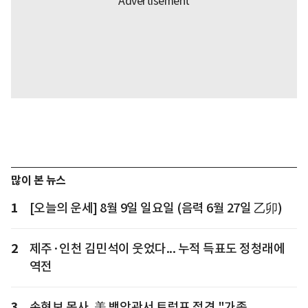
많이 본 뉴스
1
[오늘의 운세] 8월 9일 일요일 (음력 6월 27일 乙卯)
2
제주·인천 김민석이 웃었다... 누적 득표도 정청래에
역전
3
손현보 목사, 美 백악관서 트럼프 접견 "가족