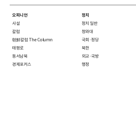
오피니언
정치
사설
정치 일반
칼럼
청와대
朝鮮칼럼 The Column
국회·정당
태평로
북한
동서남북
외교·국방
경제포커스
행정
만물상
에스프레소
국제
데스크에서
국제 일반
기자의 시각
미국
특파원 칼럼
중국
|
일본
기자수첩
아시아
팔면봉
유럽
ESSAY
중동·아프리카·중남미