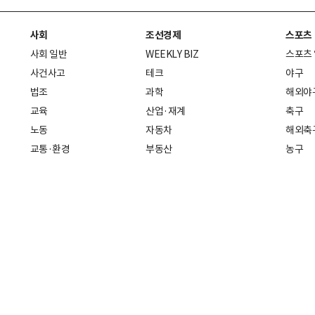
사회
조선경제
스포츠
사회 일반
WEEKLY BIZ
스포츠
사건사고
테크
야구
법조
과학
해외야
교육
산업·재계
축구
노동
자동차
해외축
교통·환경
부동산
농구
복지·의료
생활경제
배구
취업
중기·벤처
골프
피플
스타트업 취중잡담
스포츠
부음·인사
경제 일반
아무튼, 주말
머니
건강
전국
증권·금융
조선몰
국제경제
재테크