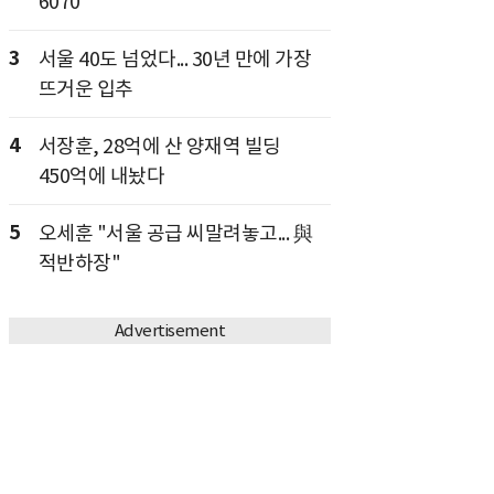
6070
3
서울 40도 넘었다... 30년 만에 가장
뜨거운 입추
4
서장훈, 28억에 산 양재역 빌딩
450억에 내놨다
5
오세훈 "서울 공급 씨말려놓고... 與
적반하장"