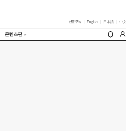
신문구독
|
English
|
日本語
|
中文
콘텐츠판