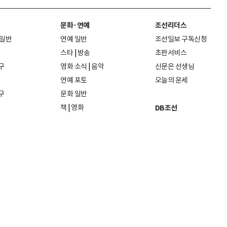
문화·연예
조선리더스
 일반
연예 일반
조선일보 구독신청
스타
|
방송
초판서비스
구
영화 소식
|
음악
신문은 선생님
연예 포토
오늘의 운세
구
문화 일반
책
|
영화
DB조선
음악
|
공연
지면 PDF보기
미술·전시
인물검색
포토
종교·학술
사진검색
방송·미디어
뉴스 라이브러리
건축·디자인
뉴스Q
패션·뷰티
뉴스레터
여행
|
음식·맛집
리빙