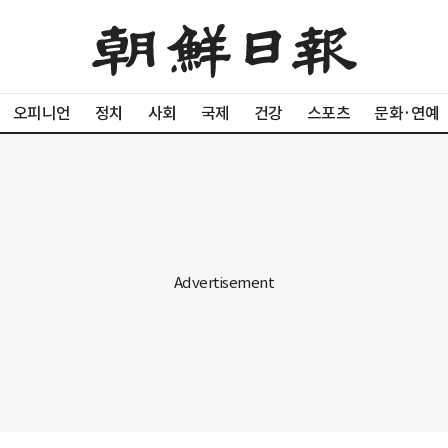
오피니언
정치
사회
국제
건강
스포츠
문화·연예