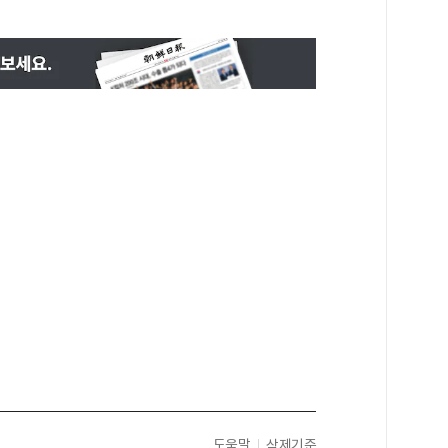
도움말
삭제기준