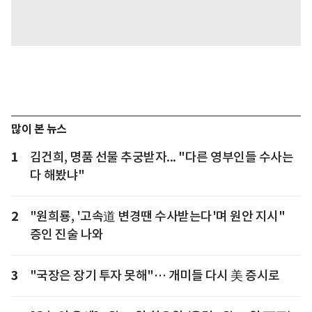
많이 본 뉴스
1
김건희, 명품 선물 추궁받자... "다른 영부인들 수사는
다 해봤냐"
2
"원희룡, '고속道 변경땐 수사받는다'며 원안 지시"
증인 진술 나와
3
"국장은 장기 투자 못해"… 개미들 다시 美 증시로