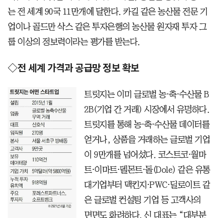
는 전 세계 90국 11만개에 달한다. 카길 같은 농산물 전문 기
업이나 골드만 삭스 같은 투자은행의 농산물 원자재 투자 그
룹 이상의 정보력이라는 평가를 받는다.
◇전 세계 가격과 공급망 정보 확보
트릿지는 이미 글로벌 농⋅축⋅수산물 B
2B(기업 간 거래) 시장에서 유명하다.
트릿지를 통해 농⋅축⋅수산물 데이터를
얻거나, 상품을 거래하는 글로벌 기업
이 9만개를 넘어섰다. 코스트코⋅월마
트⋅이마트⋅델몬트⋅돌(Dole) 같은 유통
대기업부터 맥킨지⋅PWC⋅딜로이트 같
은 글로벌 컨설팅 기업 등 고객사의
면면도 화려하다. 신 대표는 “대부분