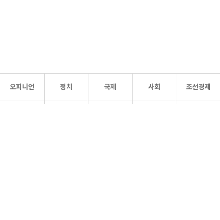
오피니언
정치
국제
사회
조선경제
문화·
조선
스포츠
건강
조선몰
연예
리더스
조선일보 공식 SNS
개인정보처리방침
사이트맵
Copyright 조선일보 All rights reserved. 무단 전재 및 재배포 금지.