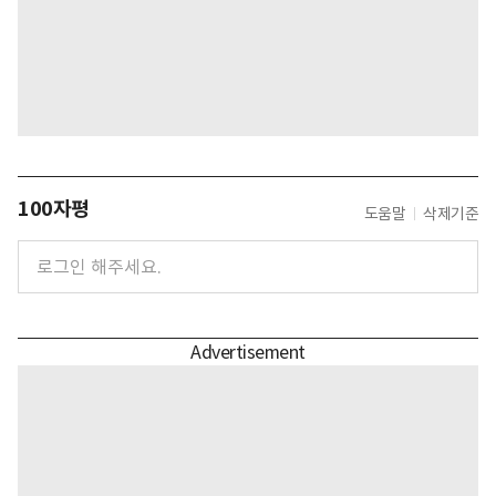
100자평
도움말
삭제기준