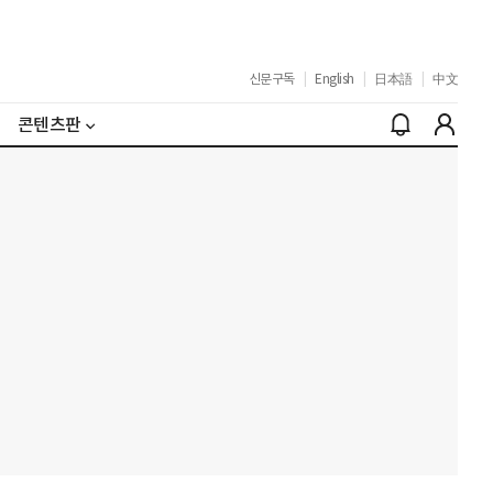
신문구독
|
English
|
日本語
|
中文
콘텐츠판