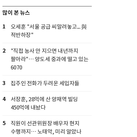
많이 본 뉴스
1
오세훈 "서울 공급 씨말려놓고... 與
적반하장"
2
"직접 농사 안 지으면 내년까지
팔아라"… 양도세 중과에 떨고 있는
6070
3
집주인 전화가 두려운 세입자들
4
서장훈, 28억에 산 양재역 빌딩
450억에 내놨다
5
직원이 선관위원장 배우자 현지
수행까지… 노태악, 미리 알았나