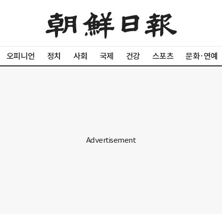
오피니언
정치
사회
국제
건강
스포츠
문화·연예