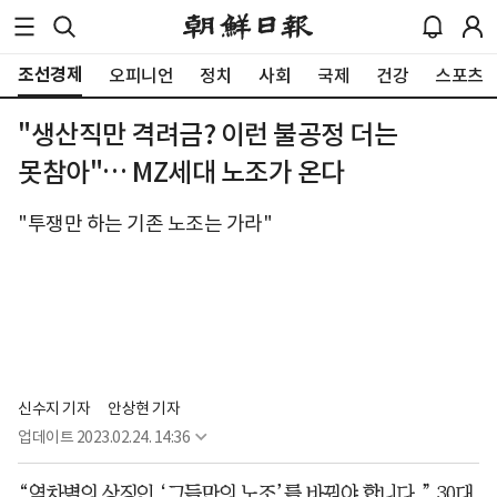
조선경제
오피니언
정치
사회
국제
건강
스포츠
"생산직만 격려금? 이런 불공정 더는
못참아"… MZ세대 노조가 온다
"투쟁만 하는 기존 노조는 가라"
신수지 기자
안상현 기자
업데이트
2023.02.24. 14:36
“역차별의 상징인 ‘그들만의 노조’를 바꿔야 합니다.” 30대