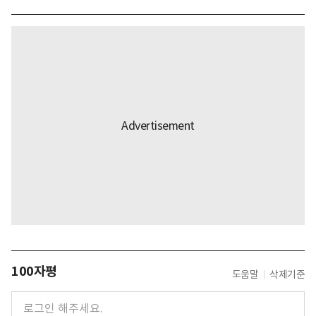
100자평
도움말
삭제기준