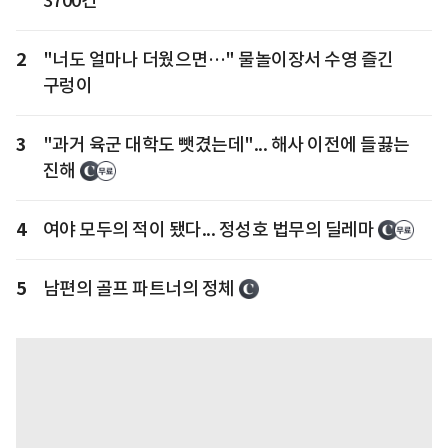
3700건
2
"너도 얼마나 더웠으면…" 물놀이장서 수영 즐긴
구렁이
3
"과거 육군 대학도 뺏겼는데"... 해사 이전에 들끓는
진해
4
여야 모두의 적이 됐다... 정성호 법무의 딜레마
5
남편의 골프 파트너의 정체