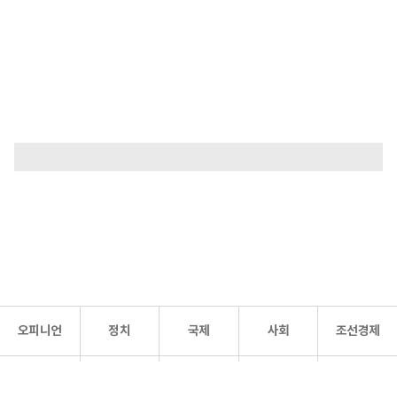
오피니언
정치
국제
사회
조선경제
문화·
조선
스포츠
건강
조선몰
연예
리더스