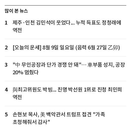
많이 본 뉴스
1
제주·인천 김민석이 웃었다... 누적 득표도 정청래에
역전
2
[오늘의 운세] 8월 9일 일요일 (음력 6월 27일 乙卯)
3
"中 무인공장과 단가 경쟁 안 돼"… 車부품 성지, 공장
20% 멈췄다
4
與최고위원도 박빙... 친명 박선원 1위로 친청 최민희
역전
5
손현보 목사, 美 백악관서 트럼프 접견 "가족
초청해줘서 감사"