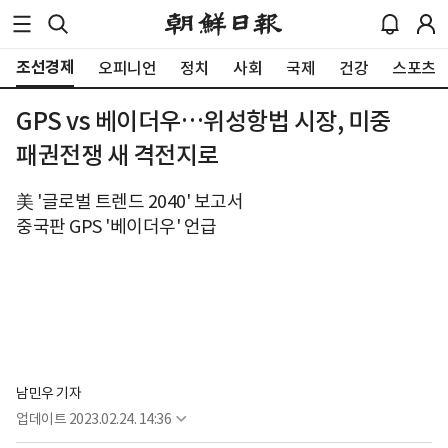
조선경제
오피니언
정치
사회
국제
건강
스포츠
GPS vs 베이더우…위성항법 시장, 미중
패권전쟁 새 격전지로
美 '글로벌 트렌드 2040' 보고서
중국판 GPS '베이더우' 언급
남민우 기자
업데이트
2023.02.24. 14:36