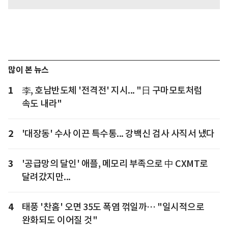
많이 본 뉴스
1
李, 호남반도체 '전격전' 지시... "日 구마모토처럼
속도 내라"
2
'대장동' 수사 이끈 특수통... 강백신 검사 사직서 냈다
3
'공급망의 달인' 애플, 메모리 부족으로 中 CXMT로
달려갔지만...
4
태풍 '찬홈' 오면 35도 폭염 꺾일까… "일시적으로
완화되도 이어질 것"