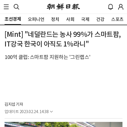
조선경제
오피니언
정치
사회
국제
건강
스포츠
[Mint] "네덜란드는 농사 99%가 스마트팜,
IT강국 한국이 아직도 1%라니"
100억 클럽: 스마트팜 지원하는 '그린랩스'
김지섭 기자
업데이트
2023.02.24. 14:38