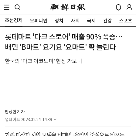
조선경제
오피니언
정치
사회
국제
건강
스포츠
롯데마트 '다크 스토어' 매출 90% 폭증…
배민 'B마트' 요기요 '요마트' 확 늘린다
한국의 '다크 이코노미' 현장 가보니
안상현 기자
업데이트
2023.02.24. 14:39
기존 매장과 사업 모델을 비대면·온라인 중심으로 바꾸는