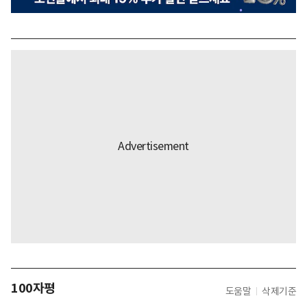
100자평
도움말
삭제기준