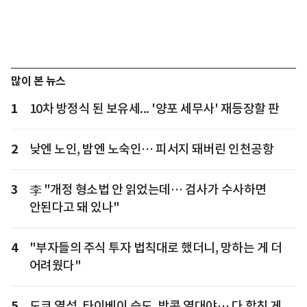
많이 본 뉴스
1
10차 방정식 된 보유세... '양포 세무사' 재등장할 판
2
낮엔 노인, 밤엔 노숙인… 피서지 돼버린 인천공항
3
李 "개정 형소법 안 읽었는데… 검사가 수사하면
안된다고 돼 있나"
4
"부자들의 주식 투자 법칙대로 했더니, 망하는 게 더
어려웠다"
5
도쿄 열섬, 타이베이 습도, 방콕 열대야… 다 합친 게