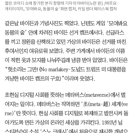
열린 코미디 쇼에 참가한 본지 장형태 기자의 아바타(노란 원). /바르요·
게티이미지, '모여봐요, 동물의 숲' 화면 캡처, 카일 렌더 페이스북 캡처
같은날 바이든과 기념사진도 찍었다. 닌텐도 게임 ‘모여봐요
동물의 숲’ 안에 차려진 바이든 선거 캠프에서다. 선글라스
를 끼고 정원을 산책하고 있던 가상의 바이든은 선거를 마친
후여서인지 여유로워 보였다. 주변 가게에서 바이든의 이름
이 적힌 옷과 모자를 나눠주길래 냉큼 받아 입었다. 바이든은
“헛소리는 그만!(No marlakey·도널드 트럼프 미 대통령을
겨냥한 바이든 캠프의 구호)”이라며 웃었다.
초현실 디지털 사회를 뜻하는 메타버스(metaverse)에서 벌
어지는 일이다. 메타버스는 직역하면 ‘초(meta·超) 세계(ve
rse)’란 뜻이다. 현실 사회를 디지털로 복제하고 발전시켜 돌
아가도록 만든 가상의 온라인 세상을 가리킨다. 1992년 닐
스티븐슨이 소설 ‘스노 크래시’에서 처음으로 제시한 개념으