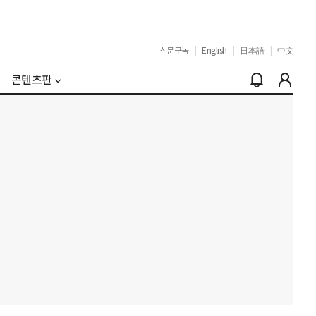
신문구독
|
English
|
日本語
|
中文
콘텐츠판