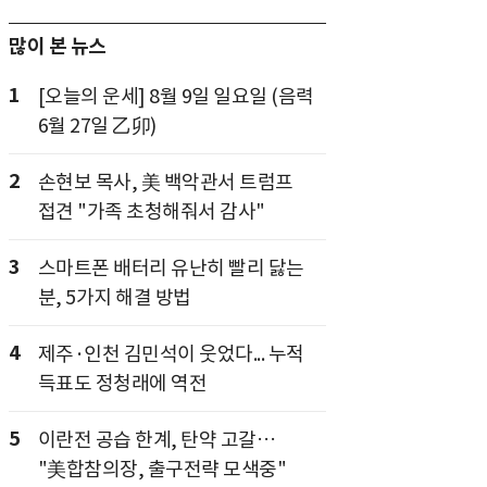
많이 본 뉴스
1
[오늘의 운세] 8월 9일 일요일 (음력
6월 27일 乙卯)
2
손현보 목사, 美 백악관서 트럼프
접견 "가족 초청해줘서 감사"
3
스마트폰 배터리 유난히 빨리 닳는
분, 5가지 해결 방법
4
제주·인천 김민석이 웃었다... 누적
득표도 정청래에 역전
5
이란전 공습 한계, 탄약 고갈…
"美합참의장, 출구전략 모색중"