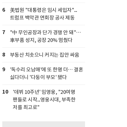
6
美법원 "대통령은 임시 세입자"...
트럼프 백악관 연회장 공사 제동
7
"中 무인공장과 단가 경쟁 안 돼"…
車부품 성지, 공장 20% 멈췄다
8
부동산 치솟으니 커지는 집안 싸움
9
'독수리 오남매'에 또 한명 더… 결혼
싫다더니 '다둥이 부모' 됐다
10
'데뷔 10주년' 임영웅, "20여명
팬들로 시작...영웅시대, 부족한
저를 최고로"