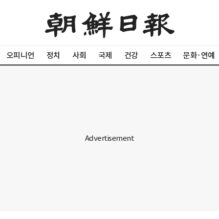
오피니언
정치
사회
국제
건강
스포츠
문화·연예