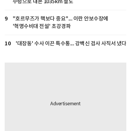
수렁으로 내몬 1035km 철도
9
"호르무즈가 핵보다 중요"... 이란 안보수장에
'혁명수비대 전설' 초강경파
10
'대장동' 수사 이끈 특수통... 강백신 검사 사직서 냈다