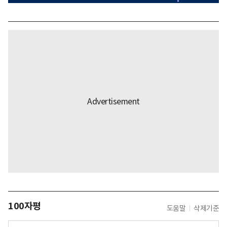
100자평
도움말
삭제기준