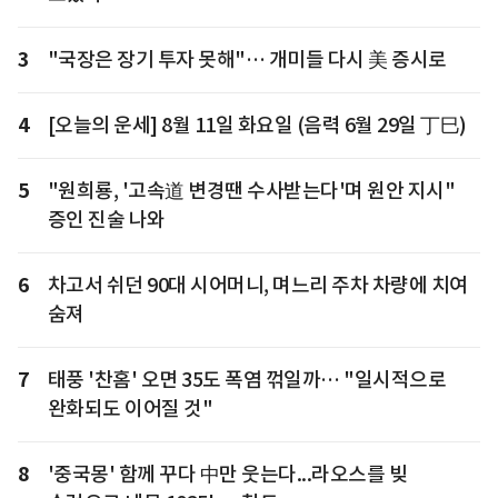
3
"국장은 장기 투자 못해"… 개미들 다시 美 증시로
4
[오늘의 운세] 8월 11일 화요일 (음력 6월 29일 丁巳)
5
"원희룡, '고속道 변경땐 수사받는다'며 원안 지시"
증인 진술 나와
6
차고서 쉬던 90대 시어머니, 며느리 주차 차량에 치여
숨져
7
태풍 '찬홈' 오면 35도 폭염 꺾일까… "일시적으로
완화되도 이어질 것"
8
'중국몽' 함께 꾸다 中만 웃는다...라오스를 빚