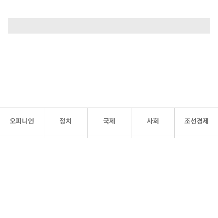
오피니언
정치
국제
사회
조선경제
문화·
조선
스포츠
건강
조선몰
연예
리더스
조선일보 공식 SNS