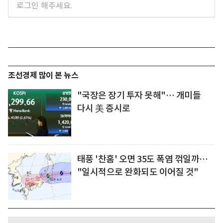
조선경제 많이 본 뉴스
"국장은 장기 투자 못해"… 개미들
다시 美 증시로
태풍 '찬홈' 오면 35도 폭염 꺾일까…
"일시적으로 완화되도 이어질 것"