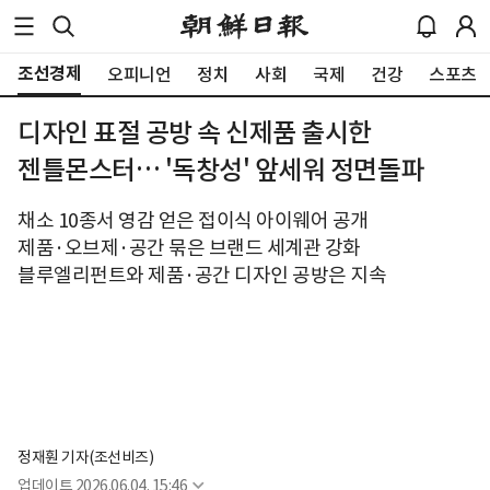
조선경제
오피니언
정치
사회
국제
건강
스포츠
디자인 표절 공방 속 신제품 출시한
젠틀몬스터… '독창성' 앞세워 정면돌파
채소 10종서 영감 얻은 접이식 아이웨어 공개
제품·오브제·공간 묶은 브랜드 세계관 강화
블루엘리펀트와 제품·공간 디자인 공방은 지속
정재훤 기자(조선비즈)
업데이트
2026.06.04. 15:46