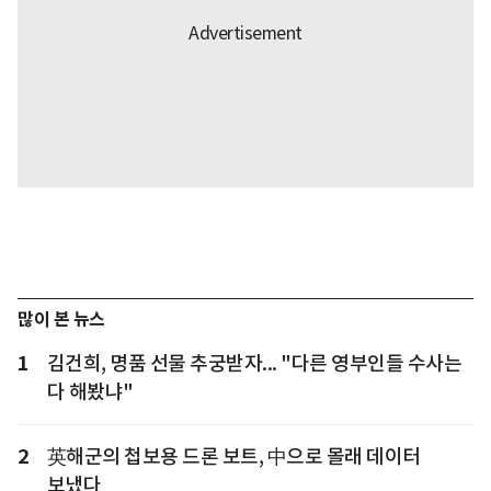
많이 본 뉴스
1
김건희, 명품 선물 추궁받자... "다른 영부인들 수사는
다 해봤냐"
2
英해군의 첩보용 드론 보트, 中으로 몰래 데이터
보냈다