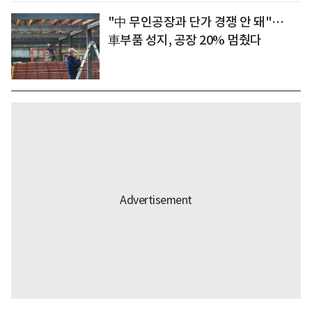
"中 무인공장과 단가 경쟁 안 돼"…
車부품 성지, 공장 20% 멈췄다