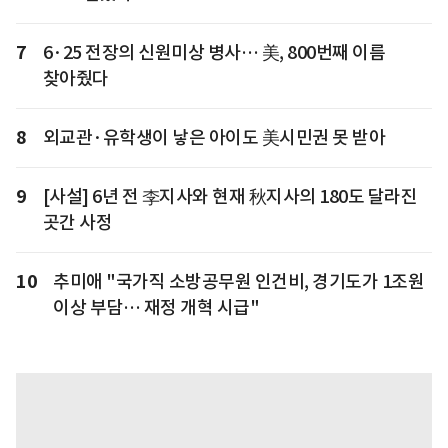
7
6·25 전장의 신원미상 병사… 美, 800번째 이름
찾아줬다
8
외교관·유학생이 낳은 아이도 美시민권 못 받아
9
[사설] 6년 전 李지사와 현재 秋지사의 180도 달라진
곳간 사정
10
추미애 "국가직 소방공무원 인건비, 경기도가 1조원
이상 부담… 재정 개혁 시급"