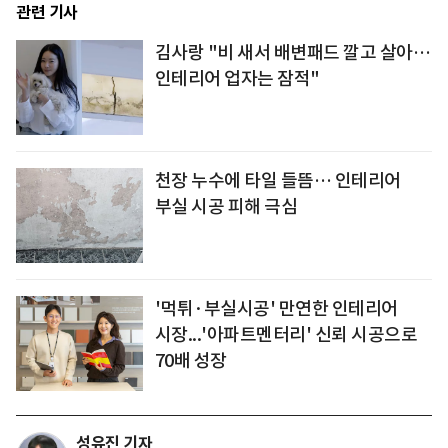
관련 기사
김사랑 "비 새서 배변패드 깔고 살아…
인테리어 업자는 잠적"
천장 누수에 타일 들뜸… 인테리어
부실 시공 피해 극심
'먹튀·부실시공' 만연한 인테리어
시장...'아파트멘터리' 신뢰 시공으로
70배 성장
성유진 기자