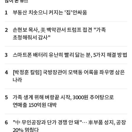
많이 본 뉴스
1
부동산 치솟으니 커지는 '집'안싸움
2
손현보 목사, 美 백악관서 트럼프 접견 "가족
초청해줘서 감사"
3
스마트폰 배터리 유난히 빨리 닳는 분, 5가지 해결 방법
4
[박정훈 칼럼] 국방장관이 모택동 어록을 좌우명 삼은
나라
5
가족 생계 위해 벼랑끝 시작, 3000원 추어탕으로
연매출 150억원 대박
6
"中 무인공장과 단가 경쟁 안 돼"… 車부품 성지, 공장
20% 멈췄다