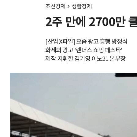
조선경제
생활경제
2주 만에 2700만
[산업 X파일] 요즘 광고 흥행 방정식
화제의 광고 '랜더스 쇼핑 페스타'
제작 지휘한 김기영 이노21 본부장