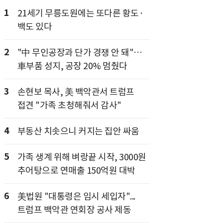
1
21세기 무릉도원에는 또다른 황도·
백도 있다
2
"中 무인공장과 단가 경쟁 안 돼"…
車부품 성지, 공장 20% 멈췄다
3
손현보 목사, 美 백악관서 트럼프
접견 "가족 초청해줘서 감사"
4
부동산 치솟으니 커지는 집안 싸움
5
가족 생계 위해 벼랑끝 시작, 3000원
추어탕으로 연매출 150억원 대박
6
美법원 "대통령은 임시 세입자"...
트럼프 백악관 연회장 공사 제동