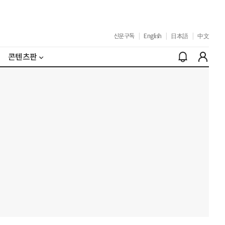
신문구독
|
English
|
日本語
|
中文
콘텐츠판