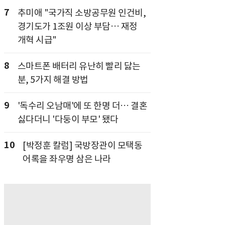
7
추미애 "국가직 소방공무원 인건비,
경기도가 1조원 이상 부담… 재정
개혁 시급"
8
스마트폰 배터리 유난히 빨리 닳는
분, 5가지 해결 방법
9
'독수리 오남매'에 또 한명 더… 결혼
싫다더니 '다둥이 부모' 됐다
10
[박정훈 칼럼] 국방장관이 모택동
어록을 좌우명 삼은 나라