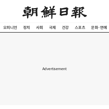
오피니언
정치
사회
국제
건강
스포츠
문화·연예