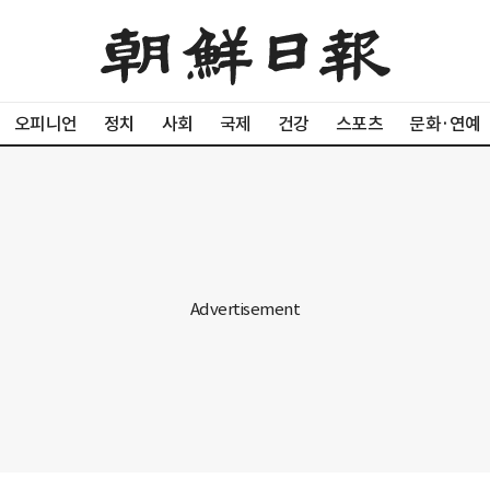
오피니언
정치
사회
국제
건강
스포츠
문화·연예