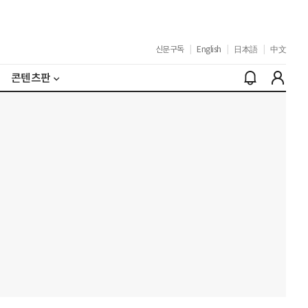
신문구독
|
English
|
日本語
|
中文
콘텐츠판