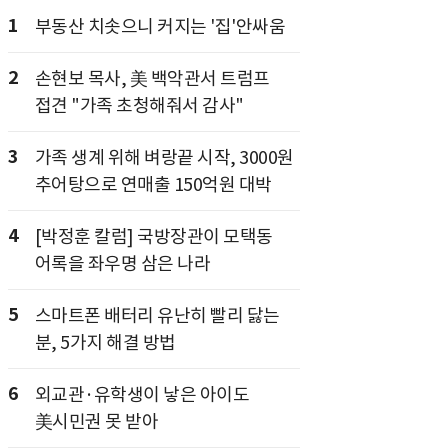
1
부동산 치솟으니 커지는 '집'안싸움
2
손현보 목사, 美 백악관서 트럼프
접견 "가족 초청해줘서 감사"
3
가족 생계 위해 벼랑끝 시작, 3000원
추어탕으로 연매출 150억원 대박
4
[박정훈 칼럼] 국방장관이 모택동
어록을 좌우명 삼은 나라
5
스마트폰 배터리 유난히 빨리 닳는
분, 5가지 해결 방법
6
외교관·유학생이 낳은 아이도
美시민권 못 받아