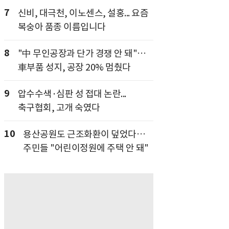
7
신비, 대극천, 이노센스, 설홍... 요즘
복숭아 품종 이름입니다
8
"中 무인공장과 단가 경쟁 안 돼"…
車부품 성지, 공장 20% 멈췄다
9
압수수색·심판 성 접대 논란...
축구협회, 고개 숙였다
10
용산공원도 근조화환이 덮었다…
주민들 "어린이정원에 주택 안 돼"