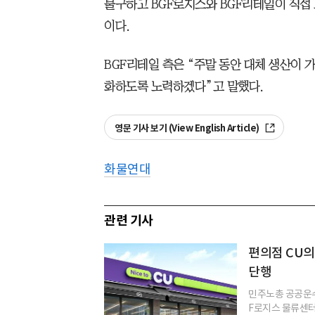
불구하고 BGF로지스와 BGF리테일이 직접
이다.
BGF리테일 측은 “주말 동안 대체 생산이 
화하도록 노력하겠다”고 말했다.
영문 기사 보기 (View English Article)
화물연대
관련 기사
편의점 CU의
단행
민주노총 공공운수
F로지스 물류센터