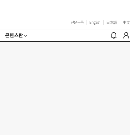
신문구독
|
English
|
日本語
|
中文
콘텐츠판