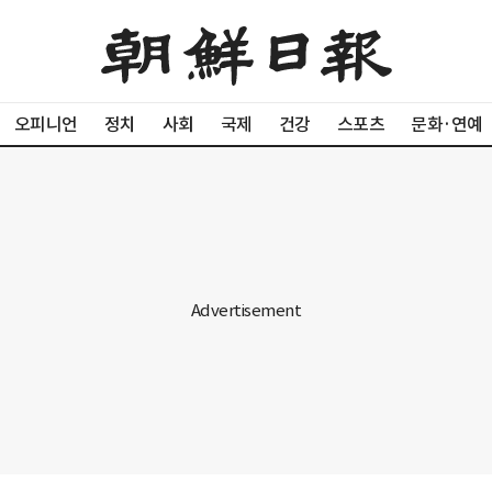
오피니언
정치
사회
국제
건강
스포츠
문화·연예