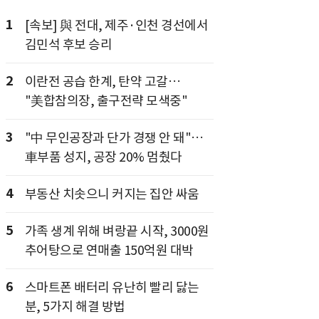
1
[속보] 與 전대, 제주·인천 경선에서
김민석 후보 승리
2
이란전 공습 한계, 탄약 고갈…
"美합참의장, 출구전략 모색중"
3
"中 무인공장과 단가 경쟁 안 돼"…
車부품 성지, 공장 20% 멈췄다
4
부동산 치솟으니 커지는 집안 싸움
5
가족 생계 위해 벼랑끝 시작, 3000원
추어탕으로 연매출 150억원 대박
6
스마트폰 배터리 유난히 빨리 닳는
분, 5가지 해결 방법