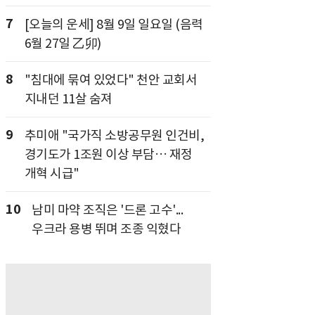
7
[오늘의 운세] 8월 9일 일요일 (음력
6월 27일 乙卯)
8
"침대에 묶여 있었다" 천안 교회서
지내던 11살 숨져
9
추미애 "국가직 소방공무원 인건비,
경기도가 1조원 이상 부담… 재정
개혁 시급"
10
남미 마약 조직은 '드론 고수'...
우크라 용병 뛰며 조종 익혔다