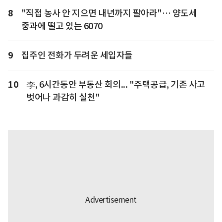
8
"직접 농사 안 지으면 내년까지 팔아라"… 양도세
중과에 떨고 있는 6070
9
집주인 전화가 두려운 세입자들
10
李, 6시간동안 부동산 회의... "주택공급, 기존 사고
벗어나 과감히 실천"