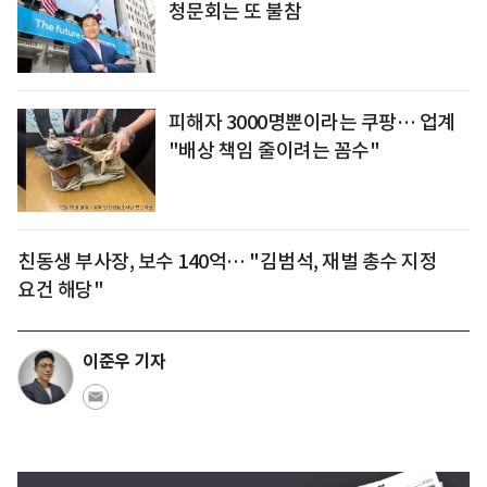
청문회는 또 불참
피해자 3000명뿐이라는 쿠팡… 업계
"배상 책임 줄이려는 꼼수"
친동생 부사장, 보수 140억… "김범석, 재벌 총수 지정
요건 해당"
이준우 기자