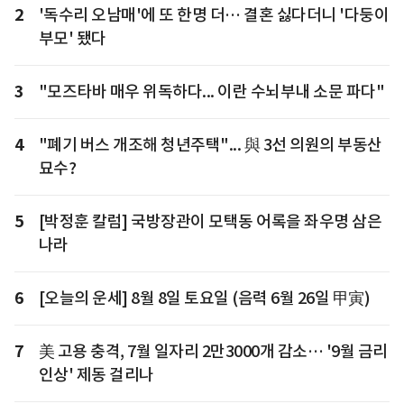
2
'독수리 오남매'에 또 한명 더… 결혼 싫다더니 '다둥이
부모' 됐다
3
"모즈타바 매우 위독하다... 이란 수뇌부내 소문 파다"
4
"폐기 버스 개조해 청년주택"... 與 3선 의원의 부동산
묘수?
5
[박정훈 칼럼] 국방장관이 모택동 어록을 좌우명 삼은
나라
6
[오늘의 운세] 8월 8일 토요일 (음력 6월 26일 甲寅)
7
美 고용 충격, 7월 일자리 2만3000개 감소… '9월 금리
인상' 제동 걸리나