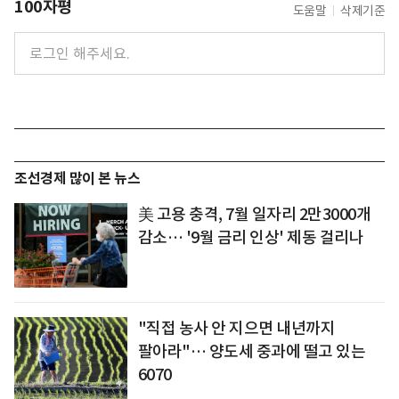
100자평
도움말
삭제기준
조선경제 많이 본 뉴스
美 고용 충격, 7월 일자리 2만3000개
감소… '9월 금리 인상' 제동 걸리나
"직접 농사 안 지으면 내년까지
팔아라"… 양도세 중과에 떨고 있는
6070