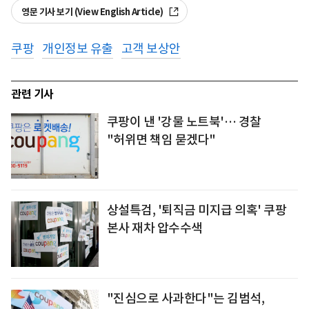
영문 기사 보기 (View English Article)
쿠팡
개인정보 유출
고객 보상안
관련 기사
쿠팡이 낸 '강물 노트북'… 경찰
"허위면 책임 묻겠다"
상설특검, '퇴직금 미지급 의혹' 쿠팡
본사 재차 압수수색
"진심으로 사과한다"는 김범석,