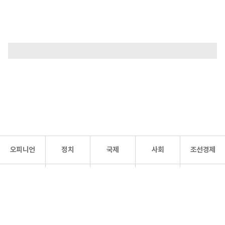
오피니언
정치
국제
사회
조선경제
문화·
조선
스포츠
건강
조선몰
연예
리더스
조선일보 공식 SNS