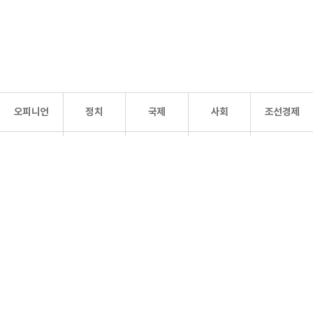
오피니언
정치
국제
사회
조선경제
문화·
조선
스포츠
건강
조선몰
연예
리더스
조선일보 공식 SNS
개인정보처리방침
사이트맵
Copyright 조선일보 All rights reserved. 무단 전재 및 재배포 금지.