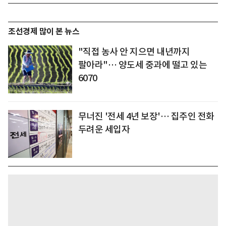
조선경제 많이 본 뉴스
"직접 농사 안 지으면 내년까지
팔아라"… 양도세 중과에 떨고 있는
6070
무너진 '전세 4년 보장'… 집주인 전화
두려운 세입자