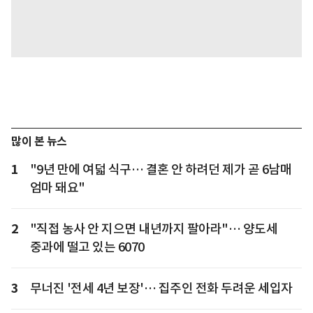
많이 본 뉴스
1
"9년 만에 여덟 식구… 결혼 안 하려던 제가 곧 6남매
엄마 돼요"
2
"직접 농사 안 지으면 내년까지 팔아라"… 양도세
중과에 떨고 있는 6070
3
무너진 '전세 4년 보장'… 집주인 전화 두려운 세입자