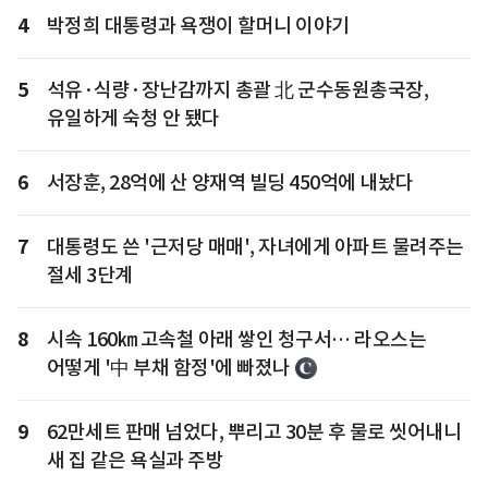
4
박정희 대통령과 욕쟁이 할머니 이야기
5
석유·식량·장난감까지 총괄 北 군수동원총국장,
유일하게 숙청 안 됐다
6
서장훈, 28억에 산 양재역 빌딩 450억에 내놨다
7
대통령도 쓴 '근저당 매매', 자녀에게 아파트 물려주는
절세 3단계
8
시속 160㎞ 고속철 아래 쌓인 청구서… 라오스는
어떻게 '中 부채 함정'에 빠졌나
9
62만세트 판매 넘었다, 뿌리고 30분 후 물로 씻어내니
새 집 같은 욕실과 주방