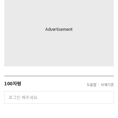
100자평
도움말
삭제기준