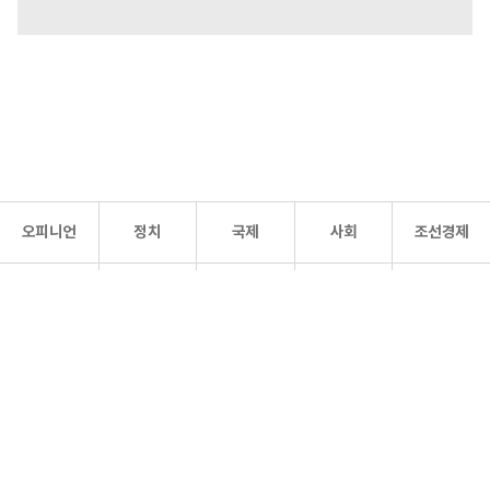
오피니언
정치
국제
사회
조선경제
문화·
조선
스포츠
건강
조선몰
연예
리더스
조선일보 공식 SNS
개인정보처리방침
사이트맵