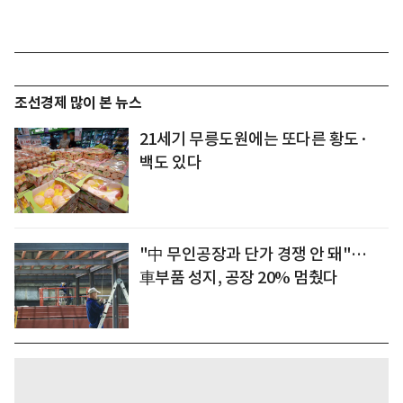
조선경제 많이 본 뉴스
21세기 무릉도원에는 또다른 황도·
백도 있다
"中 무인공장과 단가 경쟁 안 돼"…
車부품 성지, 공장 20% 멈췄다