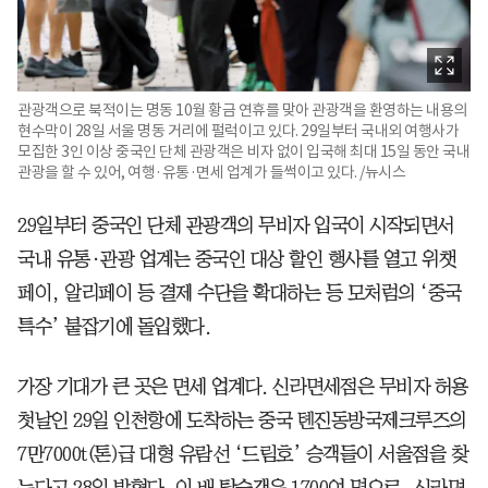
관광객으로 북적이는 명동 10월 황금 연휴를 맞아 관광객을 환영하는 내용의
현수막이 28일 서울 명동 거리에 펄럭이고 있다. 29일부터 국내외 여행사가
모집한 3인 이상 중국인 단체 관광객은 비자 없이 입국해 최대 15일 동안 국내
관광을 할 수 있어, 여행·유통·면세 업계가 들썩이고 있다. /뉴시스
29일부터 중국인 단체 관광객의 무비자 입국이 시작되면서
국내 유통·관광 업계는 중국인 대상 할인 행사를 열고 위챗
페이, 알리페이 등 결제 수단을 확대하는 등 모처럼의 ‘중국
특수’ 붙잡기에 돌입했다.
가장 기대가 큰 곳은 면세 업계다. 신라면세점은 무비자 허용
첫날인 29일 인천항에 도착하는 중국 톈진동방국제크루즈의
7만7000t(톤)급 대형 유람선 ‘드림호’ 승객들이 서울점을 찾
는다고 28일 밝혔다. 이 배 탑승객은 1700여 명으로, 신라면