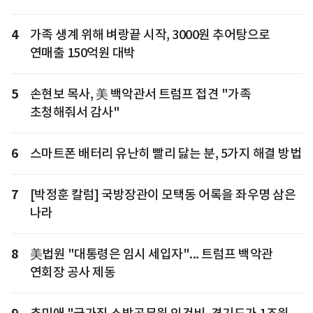
4
가족 생계 위해 벼랑끝 시작, 3000원 추어탕으로
연매출 150억원 대박
5
손현보 목사, 美 백악관서 트럼프 접견 "가족
초청해줘서 감사"
6
스마트폰 배터리 유난히 빨리 닳는 분, 5가지 해결 방법
7
[박정훈 칼럼] 국방장관이 모택동 어록을 좌우명 삼은
나라
8
美법원 "대통령은 임시 세입자"... 트럼프 백악관
연회장 공사 제동