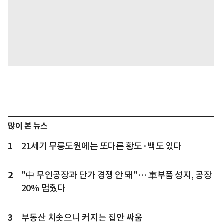
많이 본 뉴스
1
21세기 무릉도원에는 또다른 황도·백도 있다
2
"中 무인공장과 단가 경쟁 안 돼"… 車부품 성지, 공장
20% 멈췄다
3
부동산 치솟으니 커지는 집안 싸움