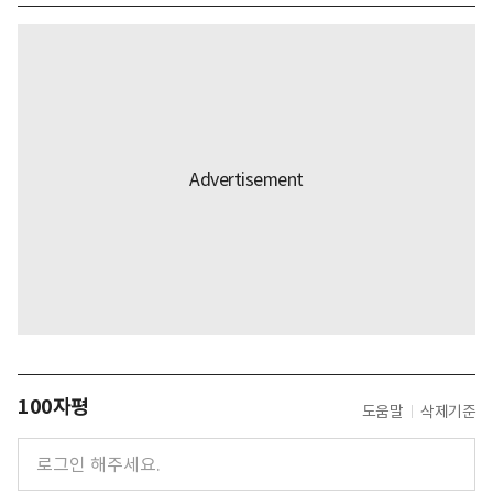
100자평
도움말
삭제기준