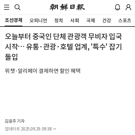
조선경제
오피니언
정치
사회
국제
건강
스포츠
오늘부터 중국인 단체 관광객 무비자 입국
시작… 유통·관광·호텔 업계, '특수' 잡기
돌입
위챗·알리페이 결제하면 할인 혜택
김윤주 기자
업데이트
2025.09.29. 09:38