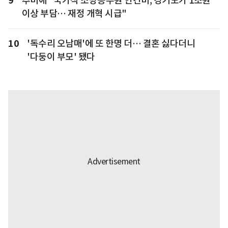
9
추미애 "국가직 소방공무원 인건비, 경기도가 1조원
이상 부담… 재정 개혁 시급"
10
'독수리 오남매'에 또 한명 더… 결혼 싫다더니
'다둥이 부모' 됐다