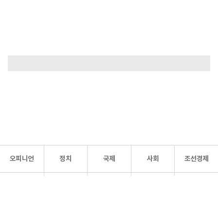
오피니언
정치
국제
사회
조선경제
문화·
조선
스포츠
건강
조선몰
연예
리더스