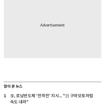
많이 본 뉴스
1
李, 호남반도체 '전격전' 지시... "日 구마모토처럼
속도 내라"