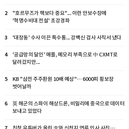
2
"호르무즈가 핵보다 중요"... 이란 안보수장에
'혁명수비대 전설' 초강경파
3
'대장동' 수사 이끈 특수통... 강백신 검사 사직서 냈다
4
'공급망의 달인' 애플, 메모리 부족으로 中 CXMT로
달려갔지만...
5
KB "삼전 주주환원 10배 예상"… 6000피 횡보장
벗어날까
6
英 해군의 스파이 해상드론, 비밀리에 중국으로 데이터
보내고 있었다
7
친청 유튜버가 올린 李와 신천지 연루 인사 사진…