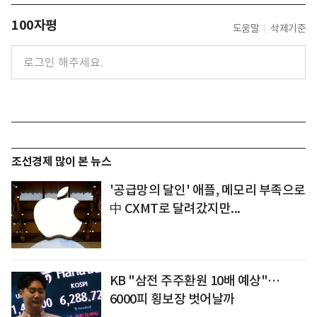
100자평
도움말
삭제기준
조선경제 많이 본 뉴스
'공급망의 달인' 애플, 메모리 부족으로
中 CXMT로 달려갔지만...
KB "삼전 주주환원 10배 예상"…
6000피 횡보장 벗어날까