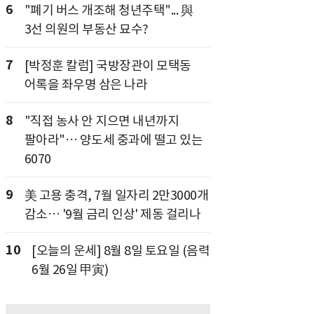
6
"폐기 버스 개조해 청년주택"... 與
3선 의원의 부동산 묘수?
7
[박정훈 칼럼] 국방장관이 모택동
어록을 좌우명 삼은 나라
8
"직접 농사 안 지으면 내년까지
팔아라"… 양도세 중과에 떨고 있는
6070
9
美 고용 충격, 7월 일자리 2만3000개
감소… '9월 금리 인상' 제동 걸리나
10
[오늘의 운세] 8월 8일 토요일 (음력
6월 26일 甲寅)