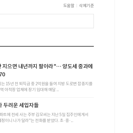
도움말
삭제기준
안 지으면 내년까지 팔아라"… 양도세 중과에
70
씨는 15년 전 퇴직금 중 2억원을 들여 지방 도로변 잡종지를
역 야적장 업체에 장기 임대해 매달 ...
가 두려운 세입자들
파트에 전세 사는 주부 김모씨는 지난 5일 집주인에게서
정이니 나가 달라”는 전화를 받았다. 초·중·...