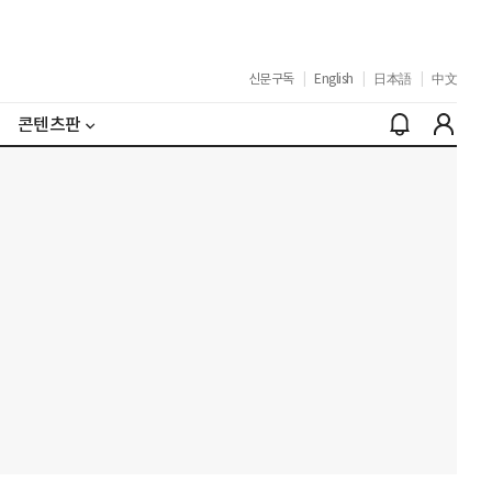
신문구독
|
English
|
日本語
|
中文
콘텐츠판