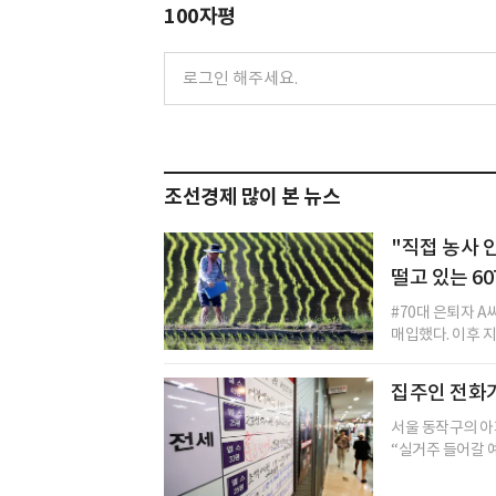
100자평
조선경제 많이 본 뉴스
"직접 농사 
떨고 있는 60
#70대 은퇴자 A
매입했다. 이후 지
집주인 전화
서울 동작구의 아
“실거주 들어갈 예