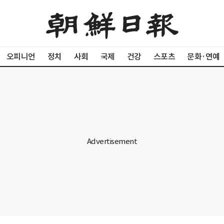
오피니언
정치
사회
국제
건강
스포츠
문화·연예