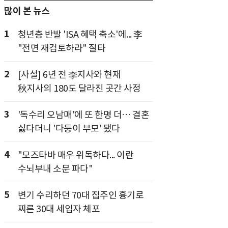
많이 본 뉴스
1
청년층 반발 'ISA 혜택 축소'에... 李
"전면 재검토하라" 질타
2
[사설] 6년 전 李지사와 현재
秋지사의 180도 달라진 곳간 사정
3
'독수리 오남매'에 또 한명 더… 결혼
싫다더니 '다둥이 부모' 됐다
4
"모즈타바 매우 위독하다... 이란
수뇌부내 소문 파다"
5
변기 수리하던 70대 집주인 흉기로
찌른 30대 세입자 체포