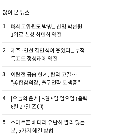
많이 본 뉴스
1
與최고위원도 박빙... 친명 박선원
1위로 친청 최민희 역전
2
제주·인천 김민석이 웃었다... 누적
득표도 정청래에 역전
3
이란전 공습 한계, 탄약 고갈…
"美합참의장, 출구전략 모색중"
4
[오늘의 운세] 8월 9일 일요일 (음력
6월 27일 乙卯)
5
스마트폰 배터리 유난히 빨리 닳는
분, 5가지 해결 방법