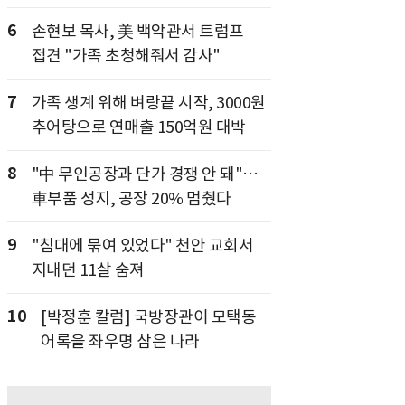
6
손현보 목사, 美 백악관서 트럼프
접견 "가족 초청해줘서 감사"
7
가족 생계 위해 벼랑끝 시작, 3000원
추어탕으로 연매출 150억원 대박
8
"中 무인공장과 단가 경쟁 안 돼"…
車부품 성지, 공장 20% 멈췄다
9
"침대에 묶여 있었다" 천안 교회서
지내던 11살 숨져
10
[박정훈 칼럼] 국방장관이 모택동
어록을 좌우명 삼은 나라