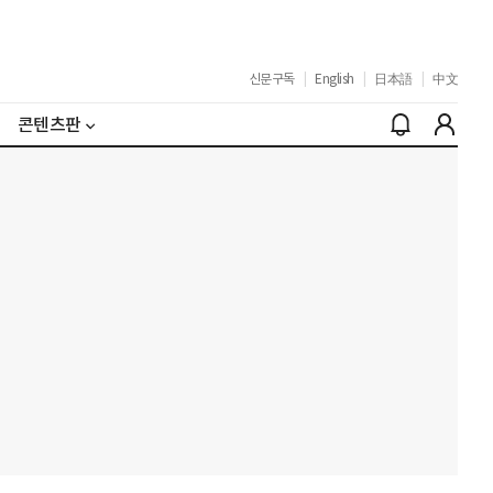
신문구독
|
English
|
日本語
|
中文
콘텐츠판