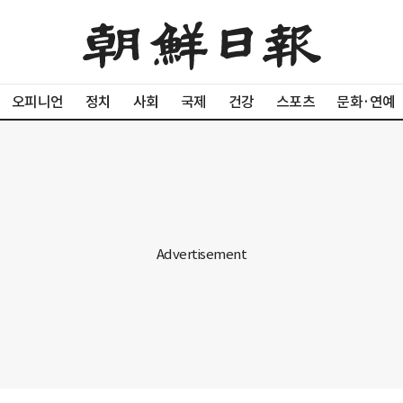
오피니언
정치
사회
국제
건강
스포츠
문화·연예