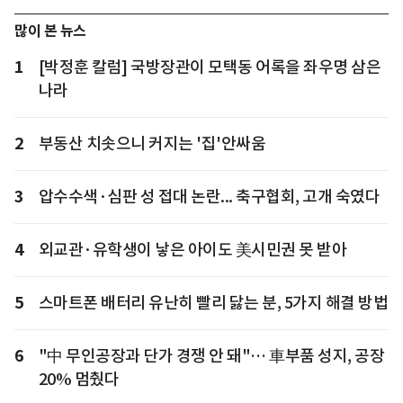
많이 본 뉴스
1
[박정훈 칼럼] 국방장관이 모택동 어록을 좌우명 삼은
나라
2
부동산 치솟으니 커지는 '집'안싸움
3
압수수색·심판 성 접대 논란... 축구협회, 고개 숙였다
4
외교관·유학생이 낳은 아이도 美시민권 못 받아
5
스마트폰 배터리 유난히 빨리 닳는 분, 5가지 해결 방법
6
"中 무인공장과 단가 경쟁 안 돼"… 車부품 성지, 공장
20% 멈췄다