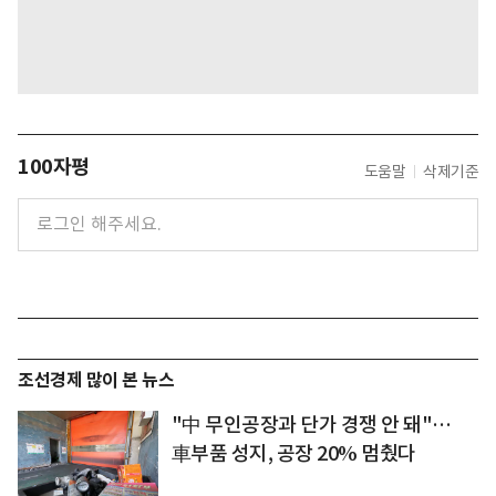
100자평
도움말
삭제기준
조선경제 많이 본 뉴스
"中 무인공장과 단가 경쟁 안 돼"…
車부품 성지, 공장 20% 멈췄다