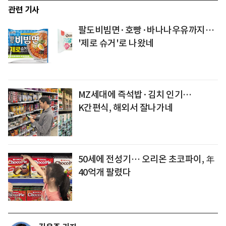
관련 기사
팔도비빔면·호빵·바나나우유까지…
'제로 슈거'로 나왔네
MZ세대에 즉석밥·김치 인기…
K간편식, 해외서 잘나가네
50세에 전성기… 오리온 초코파이, 年
40억개 팔렸다