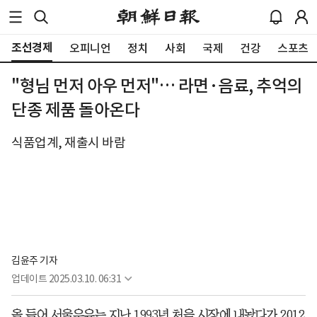
조선경제
오피니언
정치
사회
국제
건강
스포츠
"형님 먼저 아우 먼저"… 라면·음료, 추억의
단종 제품 돌아온다
식품업계, 재출시 바람
김윤주 기자
업데이트
2025.03.10. 06:31
올 들어 서울우유는 지난 1993년 처음 시장에 내놨다가 2012