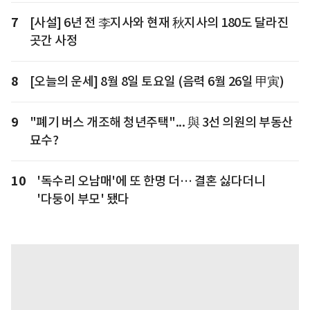
7
[사설] 6년 전 李지사와 현재 秋지사의 180도 달라진
곳간 사정
8
[오늘의 운세] 8월 8일 토요일 (음력 6월 26일 甲寅)
9
"폐기 버스 개조해 청년주택"... 與 3선 의원의 부동산
묘수?
10
'독수리 오남매'에 또 한명 더… 결혼 싫다더니
'다둥이 부모' 됐다