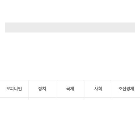
오피니언
정치
국제
사회
조선경제
문화·
조선
스포츠
건강
조선몰
연예
리더스
조선일보 공식 SNS