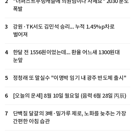
2
"더퍼스트무빙캐슬에 의원님이나 사세요" 2030 분노
폭발
3
강원·TK서도 김민석 승리... 누적 1.45%p차로
벌어져
4
한달 전 1556원이었는데... 환율 어느새 1300원대
눈앞
5
정청래 또 말실수 "이명박 임기 내 광주 반도체 출시"
6
[오늘의 운세] 8월 10일 월요일 (음력 6월 28일 丙辰)
7
단백질 달걀의 3배·밀가루 제로, 노화를 늦추는 가장
간편한 아침 습관