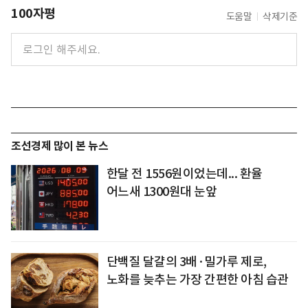
100자평
도움말
삭제기준
조선경제 많이 본 뉴스
한달 전 1556원이었는데... 환율
어느새 1300원대 눈앞
단백질 달걀의 3배·밀가루 제로,
노화를 늦추는 가장 간편한 아침 습관