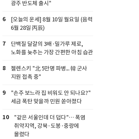
광주 반도체 출시"
6
[오늘의 운세] 8월 10일 월요일 (음력
6월 28일 丙辰)
7
단백질 달걀의 3배·밀가루 제로,
노화를 늦추는 가장 간편한 아침 습관
8
젤렌스키 "北 5만명 파병... 韓 군사
지원 접촉 중"
9
"손주 보느라 집 비워도 안 되나요?"
세금 폭탄 맞을까 민원 쏟아졌다
10
"같은 서울인데 더 덥다"… 폭염
취약지역, 강북·도봉·중랑에
몰렸다