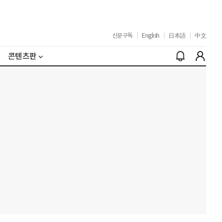
신문구독
|
English
|
日本語
|
中文
콘텐츠판