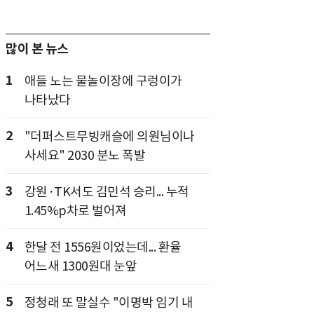
많이 본 뉴스
1
애들 노는 물놀이장에 구렁이가
나타났다
2
"더퍼스트무빙캐슬에 의원님이나
사세요" 2030 분노 폭발
3
강원·TK서도 김민석 승리... 누적
1.45%p차로 벌어져
4
한달 전 1556원이었는데... 환율
어느새 1300원대 눈앞
5
정청래 또 말실수 "이명박 임기 내