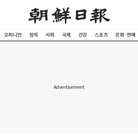
오피니언
정치
사회
국제
건강
스포츠
문화·연예