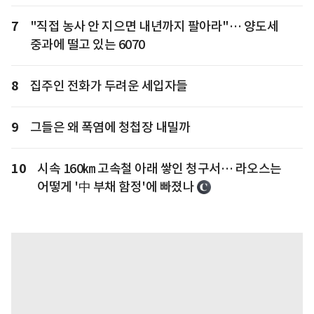
7
"직접 농사 안 지으면 내년까지 팔아라"… 양도세
중과에 떨고 있는 6070
8
집주인 전화가 두려운 세입자들
9
그들은 왜 폭염에 청첩장 내밀까
10
시속 160㎞ 고속철 아래 쌓인 청구서… 라오스는
어떻게 '中 부채 함정'에 빠졌나