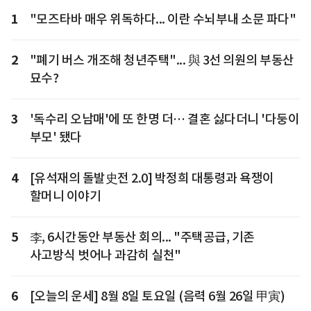
1
"모즈타바 매우 위독하다... 이란 수뇌부내 소문 파다"
2
"폐기 버스 개조해 청년주택"... 與 3선 의원의 부동산
묘수?
3
'독수리 오남매'에 또 한명 더… 결혼 싫다더니 '다둥이
부모' 됐다
4
[유석재의 돌발史전 2.0] 박정희 대통령과 욕쟁이
할머니 이야기
5
李, 6시간동안 부동산 회의... "주택공급, 기존
사고방식 벗어나 과감히 실천"
6
[오늘의 운세] 8월 8일 토요일 (음력 6월 26일 甲寅)