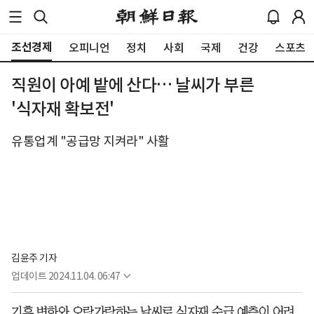
조선경제
오피니언
정치
사회
국제
건강
스포츠
직원이 아예 밭에 산다… 날씨가 부른
'식자재 확보전'
유통업계 "공급망 지켜라" 사활
김윤주 기자
업데이트
2024.11.04. 06:47
기후 변화와 오락가락하는 날씨로 식자재 수급 예측이 어려