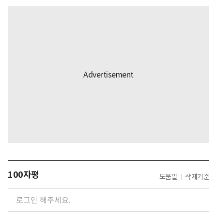
100자평
도움말
삭제기준