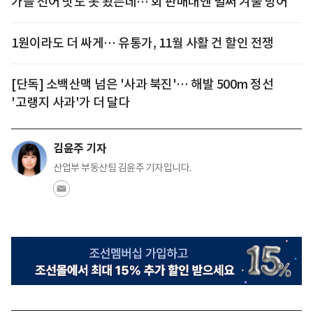
가을 전어 맛도 못 봤는데… 회 판매대엔 벌써 겨울 방어
1원이라도 더 싸게… 유통가, 11월 사활 건 할인 전쟁
[단독] 소백산맥 넘은 '사과 북진'… 해발 500m 정선
'고랭지 사과'가 더 달다
김윤주 기자
산업부 부동산팀 김윤주 기자입니다.