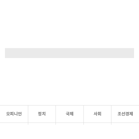
오피니언
정치
국제
사회
조선경제
문화·
조선
스포츠
건강
조선몰
연예
리더스