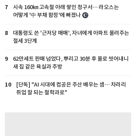
7
시속 160㎞ 고속철 아래 쌓인 청구서… 라오스는
어떻게 '中 부채 함정'에 빠졌나
8
대통령도 쓴 '근저당 매매', 자녀에게 아파트 물려주는
절세 3단계
9
62만세트 판매 넘었다, 뿌리고 30분 후 물로 씻어내니
새 집 같은 욕실과 주방
10
[단독] "AI 시대에 컴공은 주산 배우는 셈… 차라리
취업 잘 되는 철학과로"