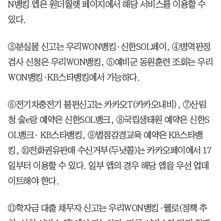
N뱅킹 앱은 원더월렛 페이지에서 해당 서비스를 이용할 수
있다.
③분실물 신고는 우리WON뱅킹·신한SOL페이, ④병역판정
검사 신청은 우리WON뱅킹, ⑤예비군 동원훈련 조회는 우리
WON뱅킹·KB스타뱅킹에서 가능하다.
⑥전기차충전기 불편신고는 카카오T(카카오내비), ⑦산림
청 숲e랑 예약은 신한SOL뱅크, ⑧국립생태원 예약은 신한S
OL뱅크· KB스타뱅킹, ⑨벌점감경교육 예약은 KB스타뱅
킹, ⑩전화권유판매 수신거부(두낫콜)는 카카오페이에서 17
일부터 이용할 수 있다. 일부 앱의 경우 해당 앱을 우선 업데
이트해야 한다.
⑪학자금 대출 채무자 신고는 우리WON뱅킹·웰로(정책 추