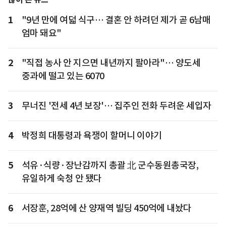
1
"9년 만에 여덟 식구… 결혼 안 하려던 제가 곧 6남매
엄마 돼요"
2
"직접 농사 안 지으면 내년까지 팔아라"… 양도세
중과에 떨고 있는 6070
3
무너진 '전세 4년 보장'… 집주인 전화 두려운 세입자
4
박정희 대통령과 욕쟁이 할머니 이야기
5
석유·식량·장난감까지 총괄 北 군수동원총국장,
유일하게 숙청 안 됐다
6
서장훈, 28억에 산 양재역 빌딩 450억에 내놨다