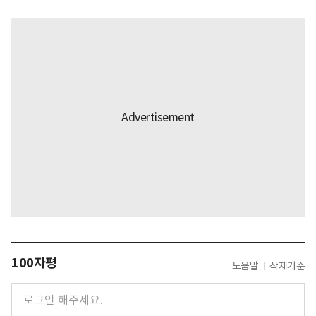
100자평
도움말
삭제기준