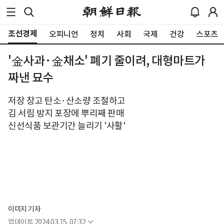
조선경제
오피니언
정치
사회
국제
건강
스포츠
'金사과·金채소' 폐기 줄이려, 대형마트가
짜낸 묘수
저장 창고 탄소·산소량 조절하고
김 서림 방지 포장에 뿌리째 판매
신선식품 보관기간 늘리기 '사활'
이미지 기자
업데이트
2024.03.15. 07:32