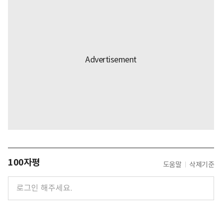
100자평
도움말
삭제기준