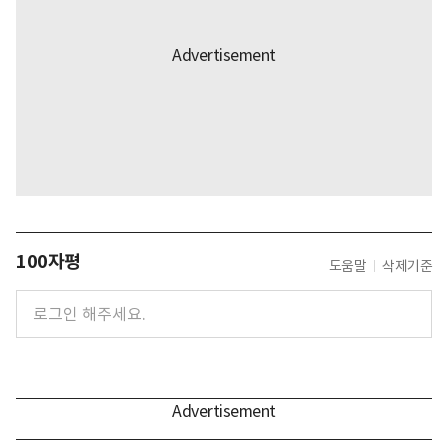
100자평
도움말
삭제기준