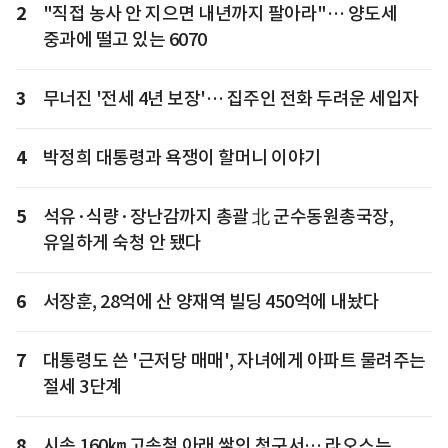
2
"직접 농사 안 지으면 내년까지 팔아라"… 양도세
중과에 떨고 있는 6070
3
무너진 '전세 4년 보장'… 집주인 전화 두려운 세입자
4
박정희 대통령과 욕쟁이 할머니 이야기
5
석유·식량·장난감까지 총괄 北 군수동원총국장,
유일하게 숙청 안 됐다
6
서장훈, 28억에 산 양재역 빌딩 450억에 내놨다
7
대통령도 쓴 '근저당 매매', 자녀에게 아파트 물려주는
절세 3단계
8
시속 160㎞ 고속철 아래 쌓인 청구서… 라오스는