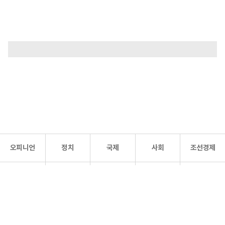
오피니언
정치
국제
사회
조선경제
문화·
조선
스포츠
건강
조선몰
연예
리더스
조선일보 공식 SNS