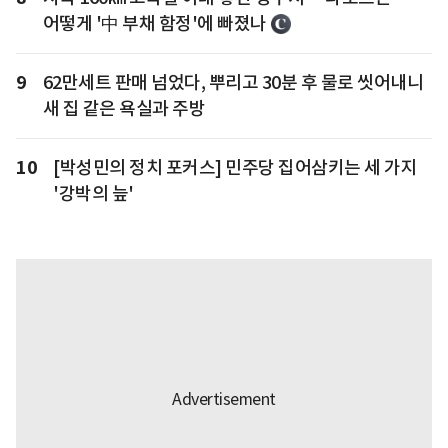
어떻게 '中 부채 함정'에 빠졌나
9
62만세트 판매 넘었다, 뿌리고 30분 후 물로 씻어내니
새 집 같은 욕실과 주방
10
[박성민의 정치 포커스] 민주당 집어삼키는 세 가지
'강박의 늪'