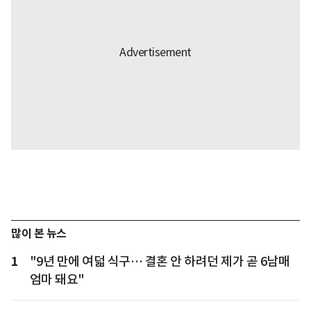
많이 본 뉴스
1
"9년 만에 여덟 식구… 결혼 안 하려던 제가 곧 6남매
엄마 돼요"