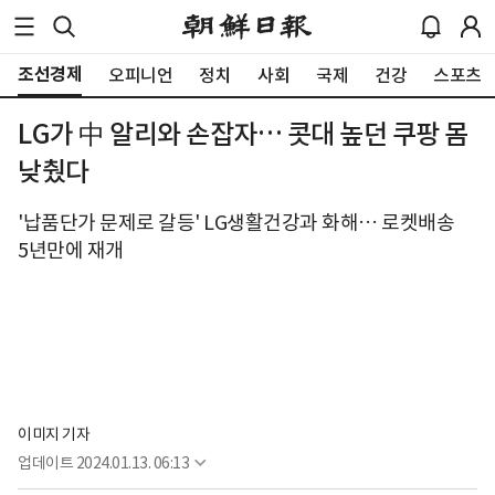
조선경제
오피니언
정치
사회
국제
건강
스포츠
LG가 中 알리와 손잡자… 콧대 높던 쿠팡 몸
낮췄다
'납품단가 문제로 갈등' LG생활건강과 화해… 로켓배송
5년만에 재개
이미지 기자
업데이트
2024.01.13. 06:13