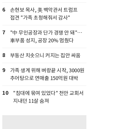
6
손현보 목사, 美 백악관서 트럼프
접견 "가족 초청해줘서 감사"
7
"中 무인공장과 단가 경쟁 안 돼"…
車부품 성지, 공장 20% 멈췄다
8
부동산 치솟으니 커지는 집안 싸움
9
가족 생계 위해 벼랑끝 시작, 3000원
추어탕으로 연매출 150억원 대박
10
"침대에 묶여 있었다" 천안 교회서
지내던 11살 숨져