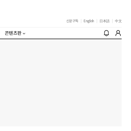
신문구독
|
English
|
日本語
|
中文
콘텐츠판