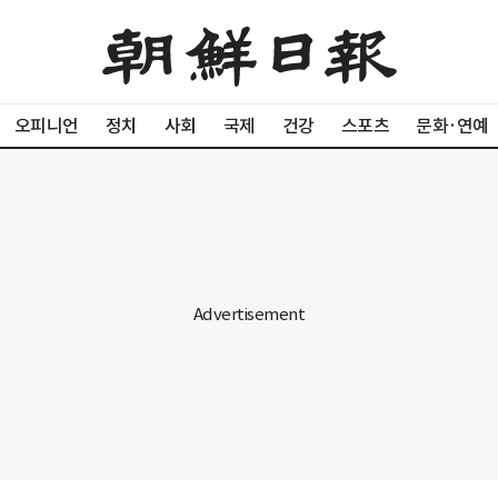
오피니언
정치
사회
국제
건강
스포츠
문화·연예