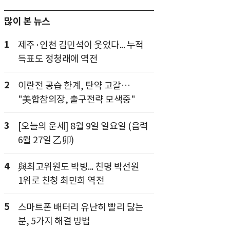
많이 본 뉴스
1
제주·인천 김민석이 웃었다... 누적
득표도 정청래에 역전
2
이란전 공습 한계, 탄약 고갈…
"美합참의장, 출구전략 모색중"
3
[오늘의 운세] 8월 9일 일요일 (음력
6월 27일 乙卯)
4
與최고위원도 박빙... 친명 박선원
1위로 친청 최민희 역전
5
스마트폰 배터리 유난히 빨리 닳는
분, 5가지 해결 방법