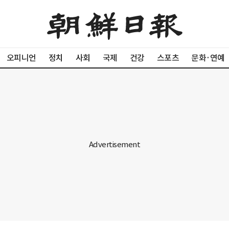
오피니언
정치
사회
국제
건강
스포츠
문화·연예