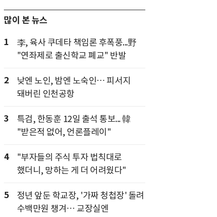
많이 본 뉴스
1
李, 육사 쿠데타 책임론 후폭풍...野
"연좌제로 출신학교 폐교" 반발
2
낮엔 노인, 밤엔 노숙인… 피서지
돼버린 인천공항
3
특검, 한동훈 12일 출석 통보... 韓
"받은적 없어, 언론플레이"
4
"부자들의 주식 투자 법칙대로
했더니, 망하는 게 더 어려웠다"
5
정년 앞둔 학교장, '가짜 청첩장' 돌려
수백만원 챙겨… 교장실엔