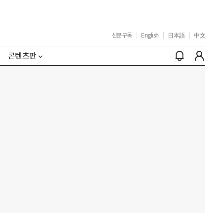
신문구독
|
English
|
日本語
|
中文
콘텐츠판