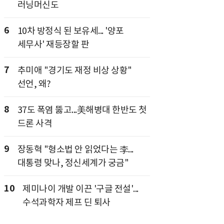
러닝머신도
6
10차 방정식 된 보유세... '양포
세무사' 재등장할 판
7
추미애 "경기도 재정 비상 상황"
선언, 왜?
8
37도 폭염 뚫고...美해병대 한반도 첫
드론 사격
9
장동혁 "형소법 안 읽었다는 李...
대통령 맞나, 정신세계가 궁금"
10
제미나이 개발 이끈 '구글 전설'...
수석과학자 제프 딘 퇴사