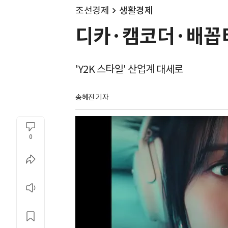
조선경제
생활경제
디카·캠코더·배꼽티
'Y2K 스타일' 산업계 대세로
송혜진 기자
0