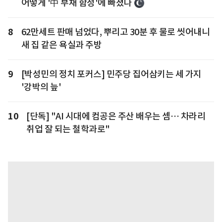
어떻게 '中 부채 함정'에 빠졌나
8
62만세트 판매 넘었다, 뿌리고 30분 후 물로 씻어내니
새 집 같은 욕실과 주방
9
[박성민의 정치 포커스] 민주당 집어삼키는 세 가지
'강박의 늪'
10
[단독] "AI 시대에 컴공은 주산 배우는 셈… 차라리
취업 잘 되는 철학과로"