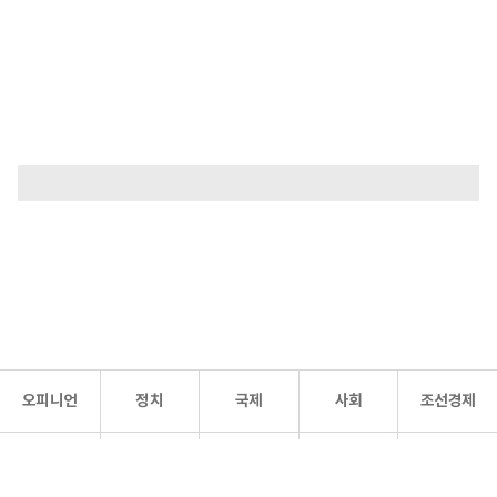
오피니언
정치
국제
사회
조선경제
문화·
조선
스포츠
건강
조선몰
연예
리더스