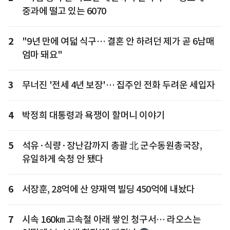
중과에 떨고 있는 6070
2
"9년 만에 여덟 식구… 결혼 안 하려던 제가 곧 6남매
엄마 돼요"
3
무너진 '전세 4년 보장'… 집주인 전화 두려운 세입자
4
박정희 대통령과 욕쟁이 할머니 이야기
5
석유·식량·장난감까지 총괄 北 군수동원총국장,
유일하게 숙청 안 됐다
6
서장훈, 28억에 산 양재역 빌딩 450억에 내놨다
7
시속 160㎞ 고속철 아래 쌓인 청구서… 라오스는