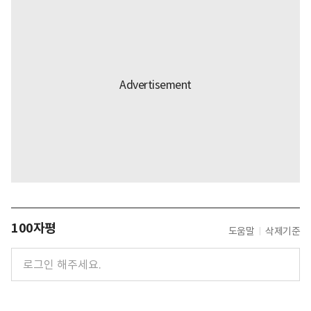
100자평
도움말
삭제기준