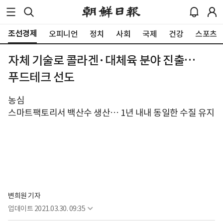
조선경제
오피니언
정치
사회
국제
건강
스포츠
자체 기술로 콜라겐·대체육 분야 진출…
푸드테크 선도
농심
스마트팩토리서 백산수 생산… 1년 내내 동일한 수질 유지
변희원 기자
업데이트
2021.03.30. 09:35