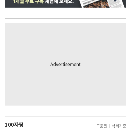
100자평
도움말
삭제기준