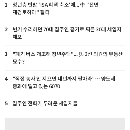
1
청년층 반발 'ISA 혜택 축소'에... 李 "전면
재검토하라" 질타
2
변기 수리하던 70대 집주인 흉기로 찌른 30대 세입자
체포
3
"폐기 버스 개조해 청년주택"... 與 3선 의원의 부동산
묘수?
4
"직접 농사 안 지으면 내년까지 팔아라"… 양도세
중과에 떨고 있는 6070
5
집주인 전화가 두려운 세입자들