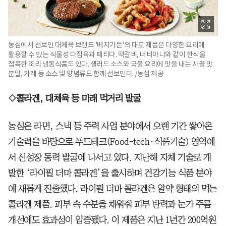
농심에서 선보인 대체육 브랜드 '베지가든'의 대표 제품은 다양한 요리에
활용할 수 있는 식물성 다짐육과 패티다. 떡갈비, 너비아니와 같이 한식을
접목한 조리 냉동식품도 있다. 샐러드 소스와 국물 요리에 맛을 내는 사골 맛
분말, 카레 등 소스 및 양념류도 함께 선보인다. /농심 제공
◇콜라겐, 대체육 등 미래 먹거리 발굴
농심은 라면, 스낵 등 주력 사업 분야에서 오랜 기간 쌓아온
기술력을 바탕으로 푸드테크(Food-tech·식품기술) 영역에
서 신성장 동력 발굴에 나서고 있다. 지난해 자체 기술로 개
발한 ‘라이필 더마 콜라겐’을 출시하며 건강기능 식품 분야
에 새롭게 진출했다. 라이필 더마 콜라겐은 알약 형태의 먹는
콜라겐 제품. 피부 속 수분을 채워줘 피부 탄력과 눈가 주름
개선에도 효과성이 입증됐다. 이 제품은 지난 1년간 200억원