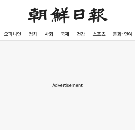
오피니언
정치
사회
국제
건강
스포츠
문화·연예