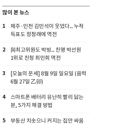
많이 본 뉴스
1
제주·인천 김민석이 웃었다... 누적
득표도 정청래에 역전
2
與최고위원도 박빙... 친명 박선원
1위로 친청 최민희 역전
3
[오늘의 운세] 8월 9일 일요일 (음력
6월 27일 乙卯)
4
스마트폰 배터리 유난히 빨리 닳는
분, 5가지 해결 방법
5
부동산 치솟으니 커지는 집안 싸움