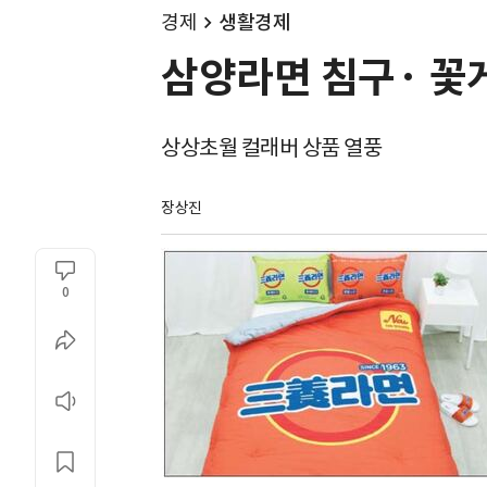
경제
생활경제
삼양라면 침구· 꽃게
상상초월 컬래버 상품 열풍
장상진
0