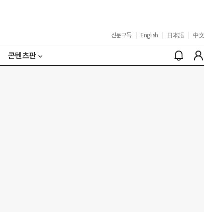
신문구독
|
English
|
日本語
|
中文
콘텐츠판