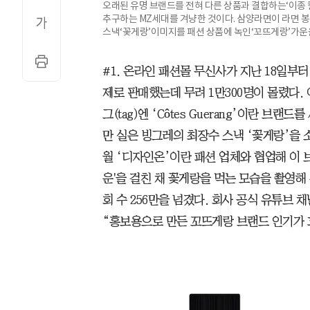
오래된 유명 브랜드를 전혀 다른 상품과 결합하는‘이종
추구하는 MZ세대를 겨냥한 것이다. 삼양라면이 라면 봉
스낵‘꽃게랑’이미지를 패션 상품에 녹인‘꼬뜨게랑’가운을
#1. 온라인 패션몰 무신사가 지난 18일부터
제로 판매했는데 무려 1만300명이 몰렸다.
그(tag)엔 ‘Côtes Guerang’이란 브
만 실은 빙그레의 최장수 스낵 ‘꽃게랑’을 
월 ‘디자인온’이란 패션 업체와 협업해 이 
운'을 걸친 채 꽃게랑을 먹는 모습을 촬영해
회 수 256만을 넘겼다. 회사 공식 유튜브 
“홍보용으로 만든 꼬뜨게랑 브랜드 인기가 