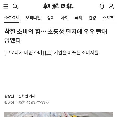
조선경제
오피니언
정치
사회
국제
건강
스포츠
착한 소비의 힘… 초등생 편지에 우유 빨대
없앴다
[코로나가 바꾼 소비] [上] 기업을 바꾸는 소비자들
장상진
변희원 기자
업데이트
2021.02.03. 07:33