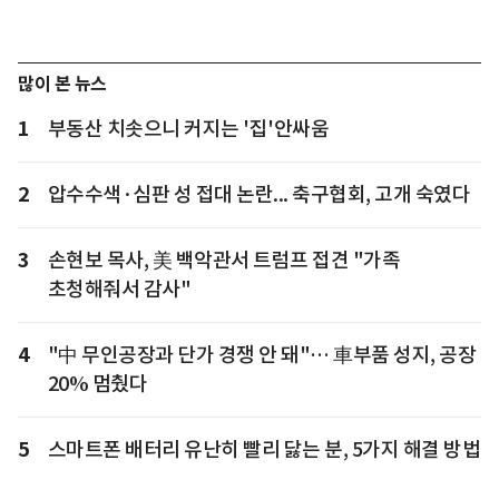
많이 본 뉴스
1
부동산 치솟으니 커지는 '집'안싸움
2
압수수색·심판 성 접대 논란... 축구협회, 고개 숙였다
3
손현보 목사, 美 백악관서 트럼프 접견 "가족
초청해줘서 감사"
4
"中 무인공장과 단가 경쟁 안 돼"… 車부품 성지, 공장
20% 멈췄다
5
스마트폰 배터리 유난히 빨리 닳는 분, 5가지 해결 방법