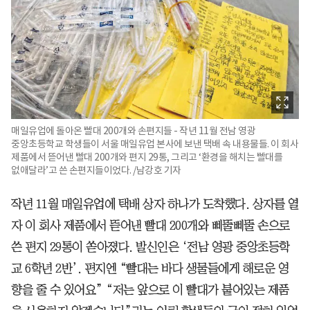
매일유업에 돌아온 빨대 200개와 손편지들 - 작년 11월 전남 영광
중앙초등학교 학생들이 서울 매일유업 본사에 보낸 택배 속 내용물들. 이 회사
제품에서 뜯어낸 빨대 200개와 편지 29통, 그리고 ‘환경을 해치는 빨대를
없애달라’고 쓴 손편지들이었다. /남강호 기자
작년 11월 매일유업에 택배 상자 하나가 도착했다. 상자를 열
자 이 회사 제품에서 뜯어낸 빨대 200개와 삐뚤삐뚤 손으로
쓴 편지 29통이 쏟아졌다. 발신인은 ‘전남 영광 중앙초등학
교 6학년 2반’. 편지엔 “빨대는 바다 생물들에게 해로운 영
향을 줄 수 있어요” “저는 앞으로 이 빨대가 붙어있는 제품