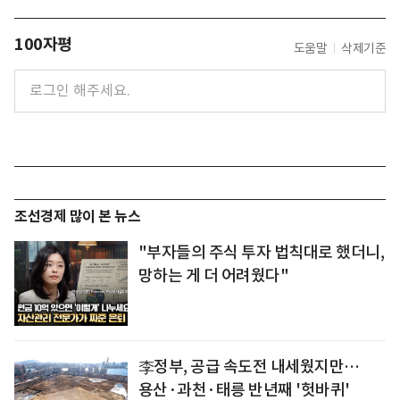
100자평
도움말
삭제기준
조선경제 많이 본 뉴스
"부자들의 주식 투자 법칙대로 했더니,
망하는 게 더 어려웠다"
李정부, 공급 속도전 내세웠지만…
용산·과천·태릉 반년째 '헛바퀴'