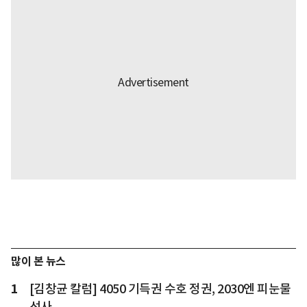
많이 본 뉴스
1
[김창균 칼럼] 4050 기득권 수호 정권, 2030엔 피눈물
선사