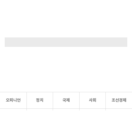
오피니언
정치
국제
사회
조선경제
문화·
조선
스포츠
건강
조선몰
연예
리더스