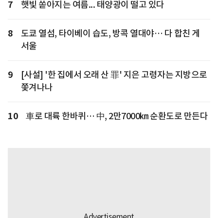
7
햇빛 쏟아지는 여름... 태양광이 떨고 있다
8
도쿄 열섬, 타이베이 습도, 방콕 열대야… 다 합친 게
서울
9
[사설] '한 집에서 오래 산 罪' 지은 고령자는 지방으로
쫓겨나나
10
車로 대륙 한바퀴… 中, 2만7000㎞ 순환도로 만든다