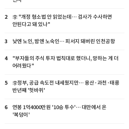
2
李 "개정 형소법 안 읽었는데… 검사가 수사하면
안된다고 돼 있나"
3
낮엔 노인, 밤엔 노숙인… 피서지 돼버린 인천공항
4
"부자들의 주식 투자 법칙대로 했더니, 망하는 게 더
어려웠다"
5
李정부, 공급 속도전 내세웠지만… 용산·과천·태릉
반년째 '헛바퀴'
6
연봉 1억4000만원 '10승 투수'… 대만에서 온
'복덩이'