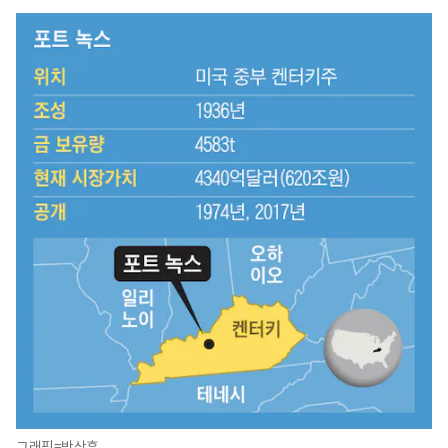
그래픽=박상훈