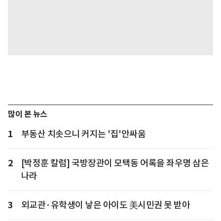
많이 본 뉴스
1
부동산 치솟으니 커지는 '집'안싸움
2
[박정훈 칼럼] 국방장관이 모택동 어록을 좌우명 삼은
나라
3
외교관·유학생이 낳은 아이도 美시민권 못 받아