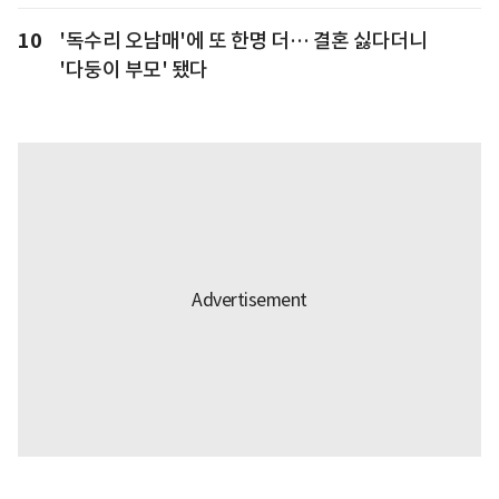
10
'독수리 오남매'에 또 한명 더… 결혼 싫다더니
'다둥이 부모' 됐다