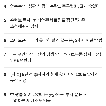
4
압수수색·심판 성 접대 논란... 축구협회, 고개 숙였다
5
손현보 목사, 美 백악관서 트럼프 접견 "가족
초청해줘서 감사"
6
스마트폰 배터리 유난히 빨리 닳는 분, 5가지 해결 방법
7
"中 무인공장과 단가 경쟁 안 돼"… 車부품 성지, 공장
20% 멈췄다
8
[사설] 6년 전 李지사와 현재 秋지사의 180도 달라진
곳간 사정
9
中 광물 의존 끊겠다는 美, 4조원 투자 발표…
고려아연 제련소도 언급