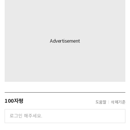
100자평
도움말
삭제기준