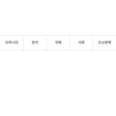
오피니언
정치
국제
사회
조선경제
문화·
조선
스포츠
건강
조선몰
연예
리더스
조선일보 공식 SNS
개인정보처리방침
사이트맵
Copyright 조선일보 All rights reserved. 무단 전재 및 재배포 금지.