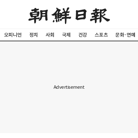
오피니언
정치
사회
국제
건강
스포츠
문화·연예