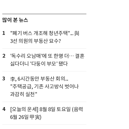
많이 본 뉴스
1
"폐기 버스 개조해 청년주택"... 與
3선 의원의 부동산 묘수?
2
'독수리 오남매'에 또 한명 더… 결혼
싫다더니 '다둥이 부모' 됐다
3
李, 6시간동안 부동산 회의...
"주택공급, 기존 사고방식 벗어나
과감히 실천"
4
[오늘의 운세] 8월 8일 토요일 (음력
6월 26일 甲寅)