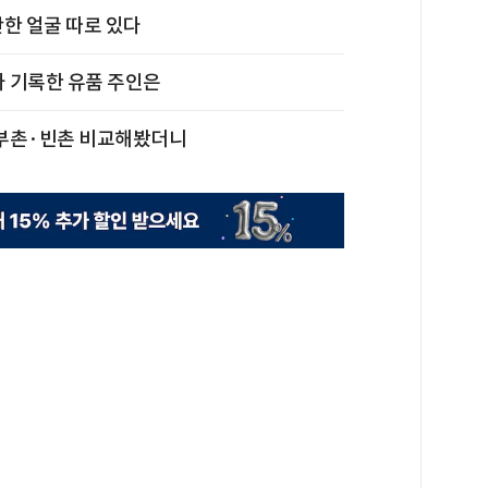
한 얼굴 따로 있다
가 기록한 유품 주인은
英 부촌·빈촌 비교해봤더니