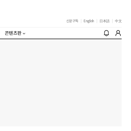
신문구독
|
English
|
日本語
|
中文
콘텐츠판