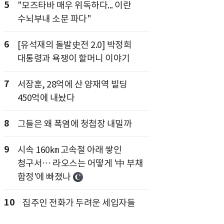
5
"모즈타바 매우 위독하다... 이란
수뇌부내 소문 파다"
6
[유석재의 돌발史전 2.0] 박정희
대통령과 욕쟁이 할머니 이야기
7
서장훈, 28억에 산 양재역 빌딩
450억에 내놨다
8
그들은 왜 폭염에 청첩장 내밀까
9
시속 160㎞ 고속철 아래 쌓인
청구서… 라오스는 어떻게 '中 부채
함정'에 빠졌나
10
집주인 전화가 두려운 세입자들